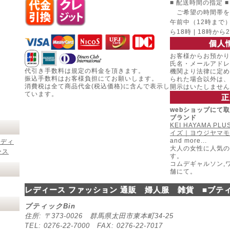
■ 配送時間の指定 ■
ご希望の時間帯を
午前中（12時まで） |
ら18時 | 18時から
個人
お客様からお預かり
氏名・メールアドレ
代引き手数料は規定の料金を頂きます。
機関より法律に定め
振込手数料はお客様負担にてお願いします。
られた場合以外は、
消費税は全て商品代金(税込価格)に含んで表示し
開示はいたしません
ています。
正
webショップにて
ブランド
KEI HAYAMA P
イズ｜ヨウジヤマモ
and more...
レディ
大人の女性に人気の
ース
す。
コムデギャルソン,
舗にて。
レディース ファッション 通販 婦人服 雑貨 ■ブティ
ブティックBin
住所: 〒373-0026 群馬県太田市東本町34-25
TEL: 0276-22-7000 FAX: 0276-22-7017