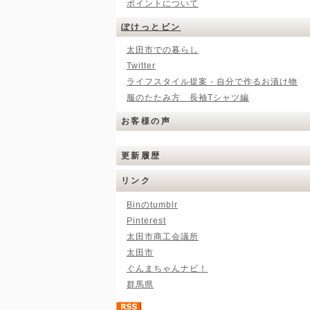
ポイントについて
ぽけっとビン
太田市での暮らし
Twitter
ライフスタイル提案 - 自分で作るお漬け物
服のたたみ方 長袖Tシャツ編
お客様の声
更新履歴
リンク
Binのtumblr
Pinterest
太田市商工会議所
太田市
ぐんまちゃんナビ！
群馬県