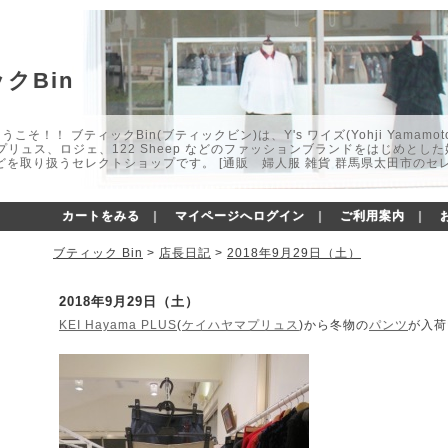
クBin
こそ！！ ブティックBin(ブティックビン)は、Y's ワイズ(Yohji Yamamot
マプリュス、ロジェ、122 Sheep などのファッションブランドをはじめと
どを取り扱うセレクトショップです。 [通販 婦人服 雑貨 群馬県太田市のセ
カートをみる
｜
マイページへログイン
｜
ご利用案内
｜
ブティック Bin
>
店長日記
>
2018年9月29日（土）
2018年9月29日（土）
KEI Hayama PLUS
(
ケイハヤマプリュス
)から冬物の
パンツ
が入荷