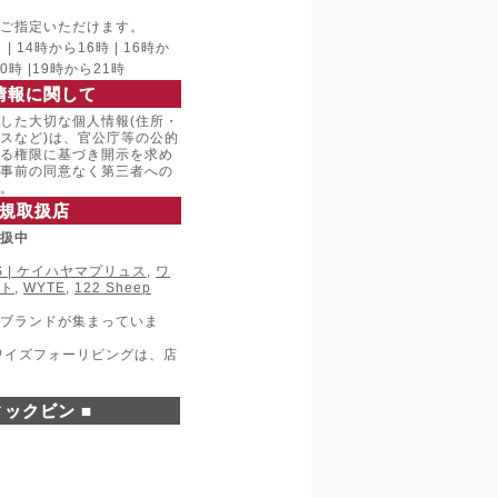
ご指定いただけます。
 14時から16時 | 16時か
20時 |19時から21時
情報に関して
した大切な個人情報(住所・
スなど)は、官公庁等の公的
る権限に基づき開示を求め
事前の同意なく第三者への
。
規取扱店
取扱中
LUS | ケイハヤマプリュス
,
ワ
ト
,
WYTE
,
122 Sheep
ブランドが集まっていま
ワイズフォーリビングは、店
ックビン ■