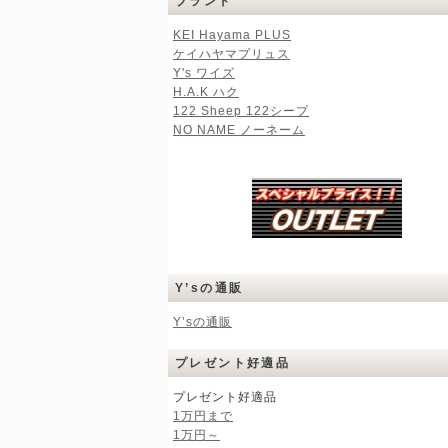
ブランド
KEI Hayama PLUS
ケイハヤマプリュス
Y's ワイズ
H.A.K ハク
122 Sheep 122シープ
NO NAME ノーネーム
Y’sの通販
Y’sの通販
プレゼント好適品
プレゼント好適品
1万円まで
1万円～