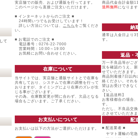
実店舗での販売、および通販を行ってます。
商品代金合計金額11
このページから直接ご注文いただけます。
送料無料
になります
■ インターネットからのご注文 ■
24時間いつでもお受けしています！
詳しい方法については、
こちら
をご覧くださ
納
い。
通常は入金日より3
■ お電話でのご注文 ■
す。
して
電話番号：0276-22-7000
営業時間：10:00～19:00
お気軽にお問い合わせください。
返品・
万一不良品等がござ
況を確認のうえ、新
在庫について
せていただきます。
商品到着後7日以内
当サイトでは、実店舗と通販サイトとで在庫を
絡ください。それを
共有しており、システムで在庫の調整を行って
望はお受けできなく
おりますが、タイミングにより在庫のズレが生
さい。
じる事がございます。
【返品送料】
その為、在庫数変更が間に合わず、欠品となる
お客様都合の場合、
場合もございます。ご了承ください。
す。
ただし、不良品交換
とさせていただきま
お支払いについて
配
■ 配送業者 ■
お支払いは以下の方法がご選択いただけます。
ヤマト運輸の宅急