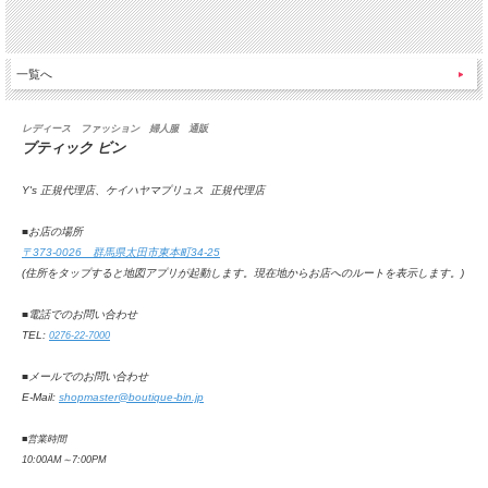
一覧へ
レディース ファッション 婦人服 通販
ブティック ビン
Y's 正規代理店、ケイハヤマプリュス 正規代理店
■お店の場所
〒373-0026 群馬県太田市東本町34-25
(住所をタップすると地図アプリが起動します。
現在地からお店へのルートを表示します。
)
■電話でのお問い合わせ
TEL:
0276-22-7000
■メールでのお問い合わせ
E-Mail:
shopmaster@boutique-bin.jp
■営業時間
10:00AM
～
7:00PM