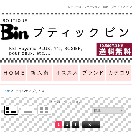
ブティック ビン
レディース ファッション 通販
TOP
>
ケイハヤマプリュス
1 / 3ページ
（全53件）
1
2
3
次へ