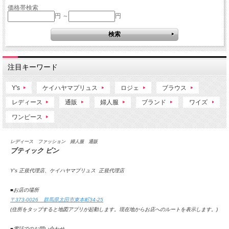
価格帯検索
円 ～
円
注目キーワード
Y's
ケイハヤマプリュス
ロジェ
ブラウス
レディース
通販
婦人服
ブランド
ワイズ
ワンピース
レディース ファッション 婦人服 通販
ブティック ビン
Y's 正規代理店、ケイハヤマプリュス 正規代理店
■お店の場所
〒373-0026 群馬県太田市東本町34-25
(住所をタップすると地図アプリが起動します。
現在地からお店へのルートを表示します。
)
■電話でのお問い合わせ