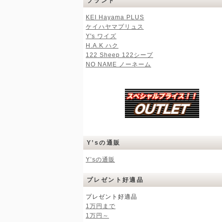
ブランド
KEI Hayama PLUS
ケイハヤマプリュス
Y's ワイズ
H.A.K ハク
122 Sheep 122シープ
NO NAME ノーネーム
Y’sの通販
Y’sの通販
プレゼント好適品
プレゼント好適品
1万円まで
1万円～