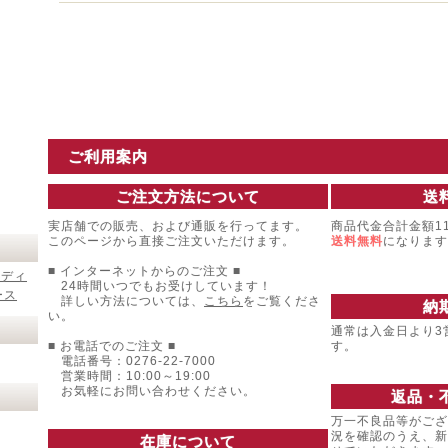
ご利用案内
ご注文方法について
送
実店舗での販売、および通販を行ってます。
商品代金合計金額11
このページから直接ご注文いただけます。
送料無料
になります
■ インターネットからのご注文 ■
レディ
24時間いつでもお受けしています！
ース
詳しい方法については、
こちら
をご覧くださ
納
い。
通常は入金日より3
■ お電話でのご注文 ■
す。
電話番号：0276-22-7000
営業時間：10:00～19:00
お気軽にお問い合わせください。
返品・
万一不良品等がござ
況を確認のうえ、新
在庫について