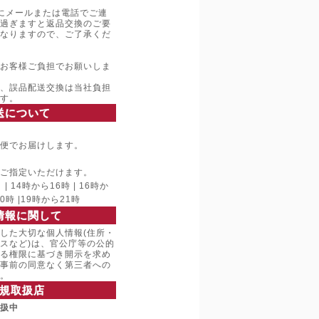
にメールまたは電話でご連
過ぎますと返品交換のご要
なりますので、ご了承くだ
お客様ご負担でお願いしま
、誤品配送交換は当社負担
す。
送について
便でお届けします。
ご指定いただけます。
 14時から16時 | 16時か
20時 |19時から21時
情報に関して
した大切な個人情報(住所・
スなど)は、官公庁等の公的
る権限に基づき開示を求め
事前の同意なく第三者への
。
規取扱店
取扱中