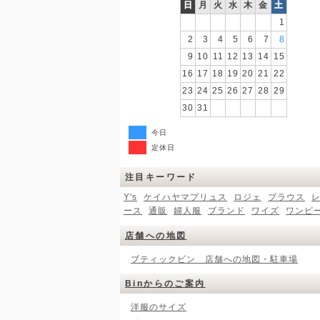
日
月
火
水
木
金
土
1
2
3
4
5
6
7
8
9
10
11
12
13
14
15
16
17
18
19
20
21
22
23
24
25
26
27
28
29
30
31
今日
定休日
注目キーワード
Y's
ケイハヤマプリュス
ロジェ
ブラウス
ース
通販
婦人服
ブランド
ワイズ
ワンピ
店舗への地図
ブティックビン 店舗への地図・駐車場
Binからのご案内
洋服のサイズ