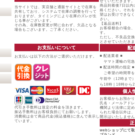
せていただきます。
商品到着後7日以内
当サイトでは、実店舗と通販サイトとで在庫を
絡ください。それを
共有しており、システムで在庫の調整を行って
望はお受けできなく
おりますが、タイミングにより在庫のズレが生
さい。
じる事がございます。
【返品送料】
その為、在庫数変更が間に合わず、欠品となる
お客様都合の場合、
場合もございます。ご了承ください。
す。
ただし、不良品交換
とさせていただきま
お支払いについて
配
■ 配送業者 ■
お支払いは以下の方法がご選択いただけます。
ヤマト運輸の宅急
■ 配送時間の指定 ■
ご希望の時間帯を
午前中（12時まで） |
ら18時 | 18時から
個人
お客様からお預かり
氏名・メールアドレ
代引き手数料は規定の料金を頂きます。
機関より法律に定め
振込手数料はお客様負担にてお願いします。
られた場合以外は、
消費税は全て商品代金(税込価格)に含んで表示し
開示はいたしません
ています。
正
webショップにて
ブランド