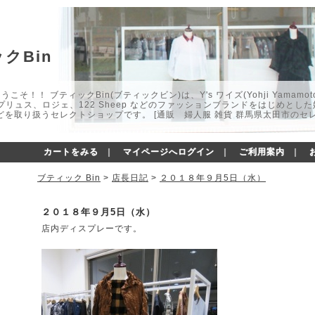
クBin
こそ！！ ブティックBin(ブティックビン)は、Y's ワイズ(Yohji Yamamot
マプリュス、ロジェ、122 Sheep などのファッションブランドをはじめと
どを取り扱うセレクトショップです。 [通販 婦人服 雑貨 群馬県太田市のセ
カートをみる
｜
マイページへログイン
｜
ご利用案内
｜
ブティック Bin
>
店長日記
>
２０１８年９月5日（水）
２０１８年９月5日（水）
店内ディスプレーです。