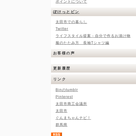
ポイントについて
ぽけっとビン
太田市での暮らし
Twitter
ライフスタイル提案 - 自分で作るお漬け物
服のたたみ方 長袖Tシャツ編
お客様の声
更新履歴
リンク
Binのtumblr
Pinterest
太田市商工会議所
太田市
ぐんまちゃんナビ！
群馬県