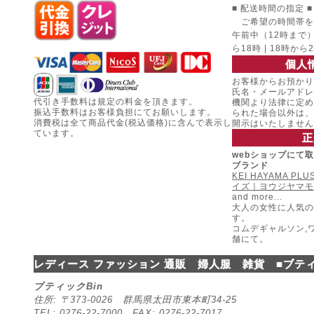
■ 配送時間の指定 ■
ご希望の時間帯を
午前中（12時まで） |
ら18時 | 18時から
個人
お客様からお預かり
氏名・メールアドレ
代引き手数料は規定の料金を頂きます。
機関より法律に定め
振込手数料はお客様負担にてお願いします。
られた場合以外は、
消費税は全て商品代金(税込価格)に含んで表示し
開示はいたしません
ています。
正
webショップにて
ブランド
KEI HAYAMA P
イズ｜ヨウジヤマモ
and more...
大人の女性に人気の
す。
コムデギャルソン,
舗にて。
レディース ファッション 通販 婦人服 雑貨 ■ブティ
ブティックBin
住所: 〒373-0026 群馬県太田市東本町34-25
TEL: 0276-22-7000 FAX: 0276-22-7017