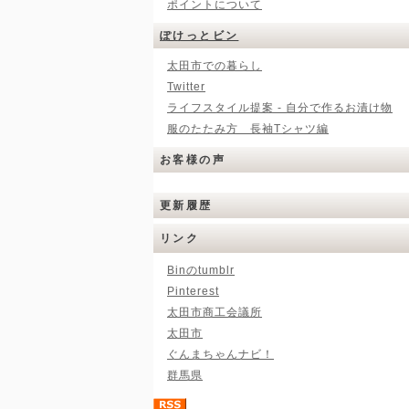
ポイントについて
ぽけっとビン
太田市での暮らし
Twitter
ライフスタイル提案 - 自分で作るお漬け物
服のたたみ方 長袖Tシャツ編
お客様の声
更新履歴
リンク
Binのtumblr
Pinterest
太田市商工会議所
太田市
ぐんまちゃんナビ！
群馬県