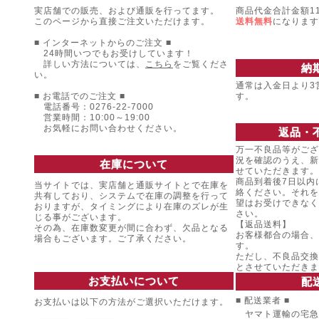
実店舗での販売、および通販を行ってます。
商品代金合計金額11
このページから直接ご注文いただけます。
送料無料
になります
■ インターネットからのご注文 ■
24時間いつでもお受けしています！
詳しい方法については、
こちら
をご覧くださ
納
い。
通常は入金日より3
■ お電話でのご注文 ■
す。
電話番号：0276-22-7000
営業時間：10:00～19:00
お気軽にお問い合わせください。
返品・
万一不良品等がござ
況を確認のうえ、新
在庫について
せていただきます。
商品到着後7日以内
当サイトでは、実店舗と通販サイトとで在庫を
絡ください。それを
共有しており、システムで在庫の調整を行って
望はお受けできなく
おりますが、タイミングにより在庫のズレが生
さい。
じる事がございます。
【返品送料】
その為、在庫数変更が間に合わず、欠品となる
お客様都合の場合、
場合もございます。ご了承ください。
す。
ただし、不良品交換
とさせていただきま
お支払いについて
配
■ 配送業者 ■
お支払いは以下の方法がご選択いただけます。
ヤマト運輸の宅急