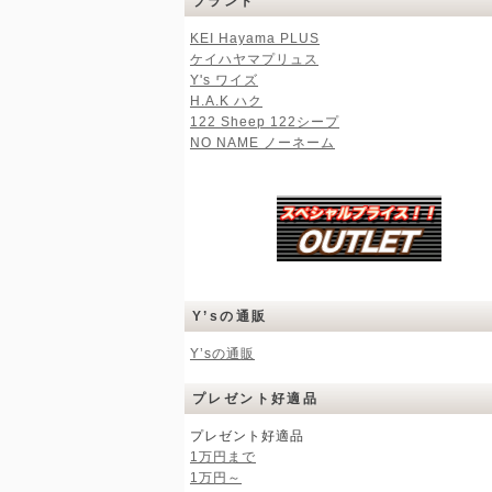
ブランド
KEI Hayama PLUS
ケイハヤマプリュス
Y's ワイズ
H.A.K ハク
122 Sheep 122シープ
NO NAME ノーネーム
Y’sの通販
Y’sの通販
プレゼント好適品
プレゼント好適品
1万円まで
1万円～