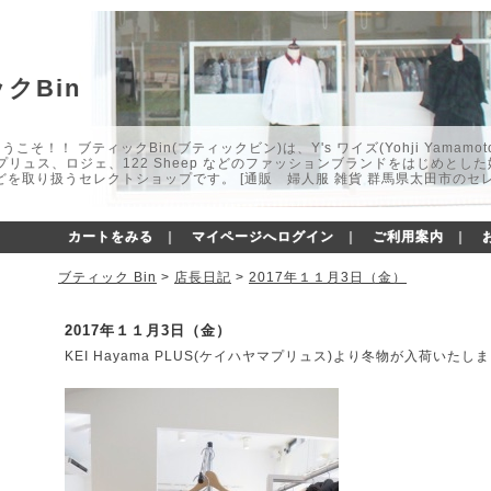
クBin
こそ！！ ブティックBin(ブティックビン)は、Y's ワイズ(Yohji Yamamot
マプリュス、ロジェ、122 Sheep などのファッションブランドをはじめと
どを取り扱うセレクトショップです。 [通販 婦人服 雑貨 群馬県太田市のセ
カートをみる
｜
マイページへログイン
｜
ご利用案内
｜
ブティック Bin
>
店長日記
>
2017年１１月3日（金）
2017年１１月3日（金）
KEI Hayama PLUS(ケイハヤマプリュス)より冬物が入荷いたし