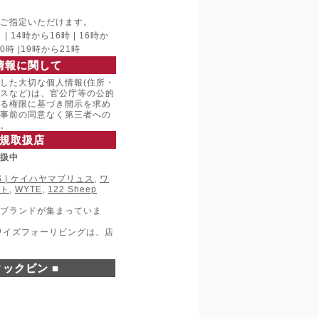
ご指定いただけます。
 14時から16時 | 16時か
20時 |19時から21時
情報に関して
した大切な個人情報(住所・
スなど)は、官公庁等の公的
る権限に基づき開示を求め
事前の同意なく第三者への
。
規取扱店
取扱中
LUS | ケイハヤマプリュス
,
ワ
ト
,
WYTE
,
122 Sheep
ブランドが集まっていま
ワイズフォーリビングは、店
ックビン ■