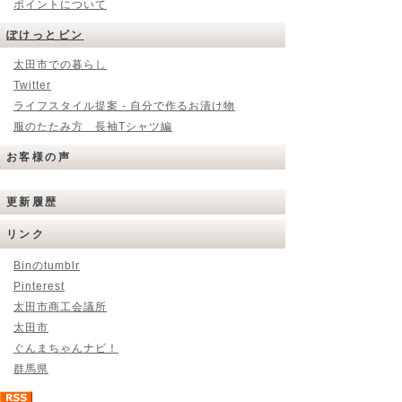
ポイントについて
ぽけっとビン
太田市での暮らし
Twitter
ライフスタイル提案 - 自分で作るお漬け物
服のたたみ方 長袖Tシャツ編
お客様の声
更新履歴
リンク
Binのtumblr
Pinterest
太田市商工会議所
太田市
ぐんまちゃんナビ！
群馬県