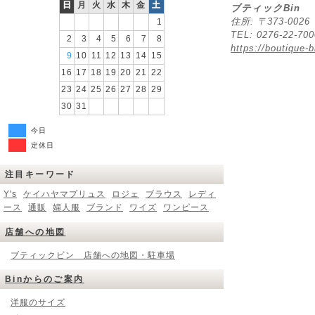
日
月
火
水
木
金
土
ブティックBin
住所: 〒373-00
1
TEL: 0276-22-70
2
3
4
5
6
7
8
https://boutique-b
9
10
11
12
13
14
15
16
17
18
19
20
21
22
23
24
25
26
27
28
29
30
31
今日
定休日
注目キーワード
Y's
ケイハヤマプリュス
ロジェ
ブラウス
レディ
ース
通販
婦人服
ブランド
ワイズ
ワンピース
店舗への地図
ブティックビン 店舗への地図・駐車場
Binからのご案内
洋服のサイズ