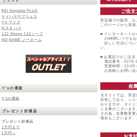
ブランド
KEI Hayama PLUS
ご注文
ケイハヤマプリュス
実店舗での販売、お
Y's ワイズ
このページから直接
H.A.K ハク
122 Sheep 122シープ
■ インターネットか
24時間いつでもお
NO NAME ノーネーム
詳しい方法につい
い。
■ お電話でのご注文 
電話番号：0276-22
営業時間：10:00～
お気軽にお問い合
在
Y’sの通販
当サイトでは、実店
Y’sの通販
共有しており、シス
おりますが、タイミ
じる事がございます
プレゼント好適品
その為、在庫数変更
場合もございます
プレゼント好適品
1万円まで
1万円～
お支