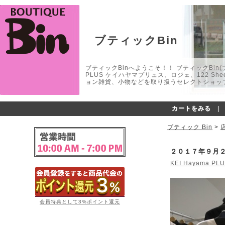
ブティックBin
ブティックBinへようこそ！！ ブティックBin(ブティ
PLUS ケイハヤマプリュス、ロジェ、122 
ョン雑貨、小物などを取り扱うセレクトショップ
カートをみる
｜
ブティック Bin
>
２０１７年９月
KEI Hayama PL
会員特典として3%ポイント還元