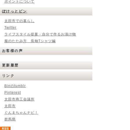
ポイントについて
ぽけっとビン
太田市での暮らし
Twitter
ライフスタイル提案 - 自分で作るお漬け物
服のたたみ方 長袖Tシャツ編
お客様の声
更新履歴
リンク
Binのtumblr
Pinterest
太田市商工会議所
太田市
ぐんまちゃんナビ！
群馬県