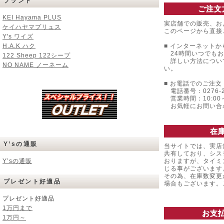
ブランド
ご注文
KEI Hayama PLUS
実店舗での販売、お
ケイハヤマプリュス
このページから直接
Y's ワイズ
H.A.K ハク
■ インターネットか
24時間いつでもお
122 Sheep 122シープ
詳しい方法につい
NO NAME ノーネーム
い。
■ お電話でのご注文 
電話番号：0276-22
営業時間：10:00～
お気軽にお問い合
在
Y’sの通販
当サイトでは、実店
共有しており、シス
Y’sの通販
おりますが、タイミ
じる事がございます
その為、在庫数変更
プレゼント好適品
場合もございます
プレゼント好適品
1万円まで
お支
1万円～