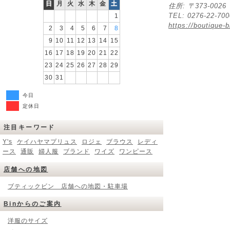
日
月
火
水
木
金
土
住所: 〒373-00
TEL: 0276-22-70
1
https://boutique-b
2
3
4
5
6
7
8
9
10
11
12
13
14
15
16
17
18
19
20
21
22
23
24
25
26
27
28
29
30
31
今日
定休日
注目キーワード
Y's
ケイハヤマプリュス
ロジェ
ブラウス
レディ
ース
通販
婦人服
ブランド
ワイズ
ワンピース
店舗への地図
ブティックビン 店舗への地図・駐車場
Binからのご案内
洋服のサイズ