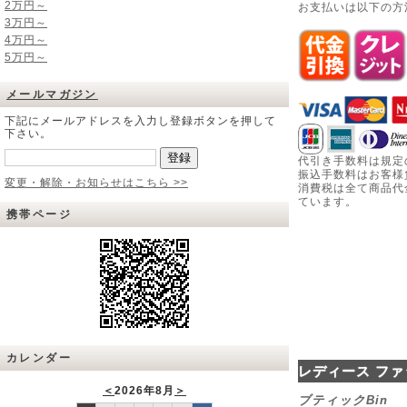
2万円～
お支払いは以下の方
3万円～
4万円～
5万円～
メールマガジン
下記にメールアドレスを入力し登録ボタンを押して
下さい。
代引き手数料は規定
振込手数料はお客様
変更・解除・お知らせはこちら >>
消費税は全て商品代
ています。
携帯ページ
カレンダー
レディース ファ
＜
2026年8月
＞
ブティックBin