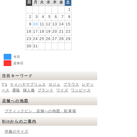
日
月
火
水
木
金
土
1
2
3
4
5
6
7
8
9
10
11
12
13
14
15
16
17
18
19
20
21
22
23
24
25
26
27
28
29
30
31
今日
定休日
注目キーワード
Y's
ケイハヤマプリュス
ロジェ
ブラウス
レディ
ース
通販
婦人服
ブランド
ワイズ
ワンピース
店舗への地図
ブティックビン 店舗への地図・駐車場
Binからのご案内
洋服のサイズ