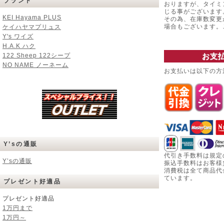
ブランド
おりますが、タイミ
じる事がございます
KEI Hayama PLUS
その為、在庫数変更
場合もございます
ケイハヤマプリュス
Y's ワイズ
H.A.K ハク
122 Sheep 122シープ
お支
NO NAME ノーネーム
お支払いは以下の方
Y’sの通販
代引き手数料は規定
Y’sの通販
振込手数料はお客様
消費税は全て商品代
ています。
プレゼント好適品
プレゼント好適品
1万円まで
1万円～