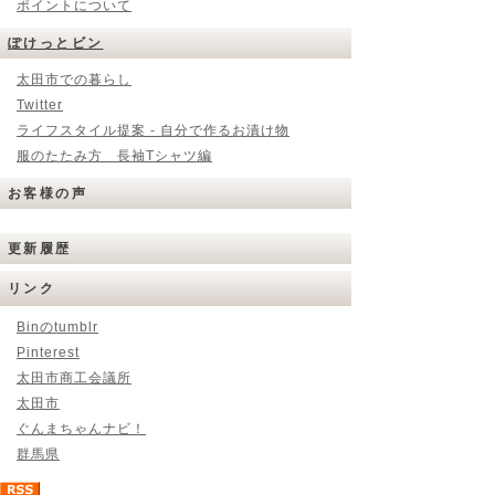
ポイントについて
ぽけっとビン
太田市での暮らし
Twitter
ライフスタイル提案 - 自分で作るお漬け物
服のたたみ方 長袖Tシャツ編
お客様の声
更新履歴
リンク
Binのtumblr
Pinterest
太田市商工会議所
太田市
ぐんまちゃんナビ！
群馬県