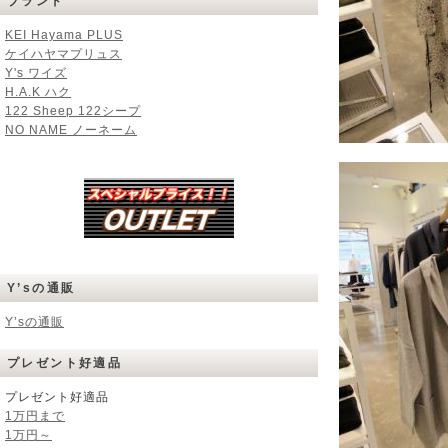
ブランド
KEI Hayama PLUS
ケイハヤマプリュス
Y's ワイズ
H.A.K ハク
122 Sheep 122シープ
NO NAME ノーネーム
Y’sの通販
Y’sの通販
プレゼント好適品
プレゼント好適品
1万円まで
1万円～