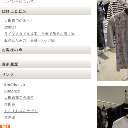
ポイントについて
ぽけっとビン
太田市での暮らし
Twitter
ライフスタイル提案 - 自分で作るお漬け物
服のたたみ方 長袖Tシャツ編
お客様の声
更新履歴
リンク
Binのtumblr
Pinterest
太田市商工会議所
太田市
ぐんまちゃんナビ！
群馬県