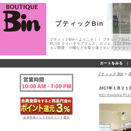
ブティックBin
ブティックBinへようこそ！！ ブティックBin(ブティ
PLUS ケイハヤマプリュス、ロジェ、122 
ョン雑貨、小物などを取り扱うセレクトショップ
カートをみる
｜
ブティック Bin
>
2017年１月２
KEI Hayama 
会員特典として3%ポイント還元