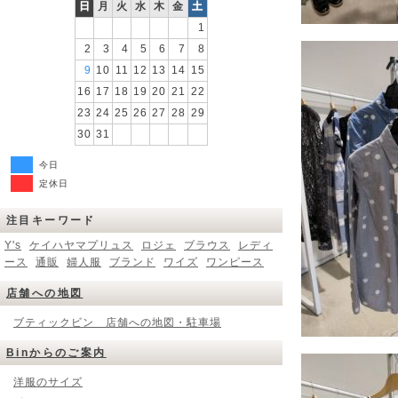
日
月
火
水
木
金
土
1
2
3
4
5
6
7
8
9
10
11
12
13
14
15
16
17
18
19
20
21
22
23
24
25
26
27
28
29
30
31
今日
定休日
注目キーワード
Y's
ケイハヤマプリュス
ロジェ
ブラウス
レディ
ース
通販
婦人服
ブランド
ワイズ
ワンピース
店舗への地図
ブティックビン 店舗への地図・駐車場
Binからのご案内
洋服のサイズ