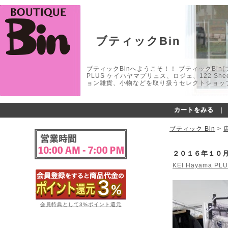
ブティックBin
ブティックBinへようこそ！！ ブティックBin(ブティ
PLUS ケイハヤマプリュス、ロジェ、122 
ョン雑貨、小物などを取り扱うセレクトショップ
カートをみる
｜
ブティック Bin
>
２０１６年１０
KEI Hayama PL
会員特典として3%ポイント還元