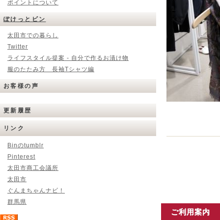
ポイントについて
ぽけっとビン
太田市での暮らし
Twitter
ライフスタイル提案 - 自分で作るお漬け物
服のたたみ方 長袖Tシャツ編
お客様の声
更新履歴
リンク
Binのtumblr
Pinterest
太田市商工会議所
太田市
ぐんまちゃんナビ！
群馬県
ご利用案内