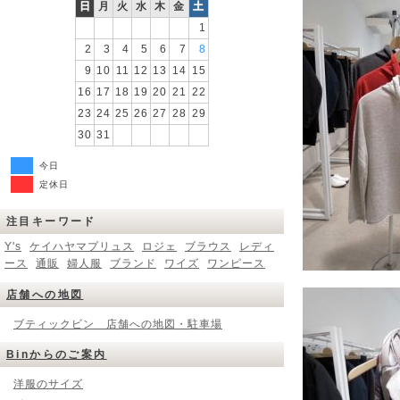
日
月
火
水
木
金
土
1
2
3
4
5
6
7
8
9
10
11
12
13
14
15
16
17
18
19
20
21
22
23
24
25
26
27
28
29
30
31
今日
定休日
注目キーワード
Y's
ケイハヤマプリュス
ロジェ
ブラウス
レディ
ース
通販
婦人服
ブランド
ワイズ
ワンピース
店舗への地図
ブティックビン 店舗への地図・駐車場
Binからのご案内
洋服のサイズ