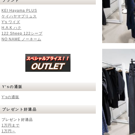
ブランド
KEI Hayama PLUS
ケイハヤマプリュス
Y's ワイズ
H.A.K ハク
122 Sheep 122シープ
NO NAME ノーネーム
Y’sの通販
Y’sの通販
プレゼント好適品
プレゼント好適品
1万円まで
1万円～