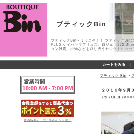
ブティックBin
ブティックBinへようこそ！！ ブティックBin(ブティ
PLUS ケイハヤマプリュス、ロジェ、122 
ョン雑貨、小物などを取り扱うセレクトショップ
カートをみる
｜
ブティック Bin
>
２０１６年９月
Y's YOHJI 
会員特典として3%ポイント還元