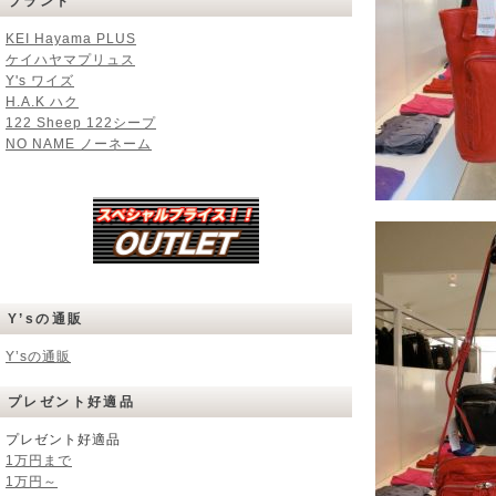
ブランド
KEI Hayama PLUS
ケイハヤマプリュス
Y's ワイズ
H.A.K ハク
122 Sheep 122シープ
NO NAME ノーネーム
Y’sの通販
Y’sの通販
プレゼント好適品
プレゼント好適品
1万円まで
1万円～