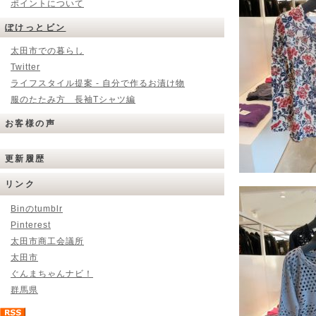
ポイントについて
ぽけっとビン
太田市での暮らし
Twitter
ライフスタイル提案 - 自分で作るお漬け物
服のたたみ方 長袖Tシャツ編
お客様の声
更新履歴
リンク
Binのtumblr
Pinterest
太田市商工会議所
太田市
ぐんまちゃんナビ！
群馬県