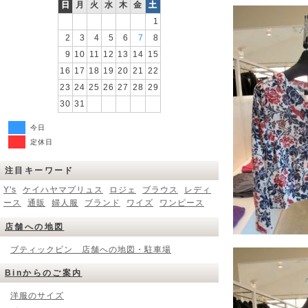
日
月
火
水
木
金
土
1
2
3
4
5
6
7
8
9
10
11
12
13
14
15
16
17
18
19
20
21
22
23
24
25
26
27
28
29
30
31
今日
定休日
注目キーワード
Y's
ケイハヤマプリュス
ロジェ
ブラウス
レディ
ース
通販
婦人服
ブランド
ワイズ
ワンピース
店舗への地図
ブティックビン 店舗への地図・駐車場
Binからのご案内
洋服のサイズ