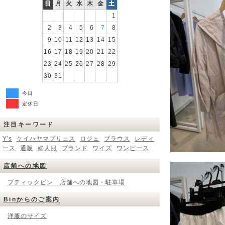
日
月
火
水
木
金
土
1
2
3
4
5
6
7
8
9
10
11
12
13
14
15
16
17
18
19
20
21
22
23
24
25
26
27
28
29
30
31
今日
定休日
注目キーワード
Y's
ケイハヤマプリュス
ロジェ
ブラウス
レディ
ース
通販
婦人服
ブランド
ワイズ
ワンピース
店舗への地図
ブティックビン 店舗への地図・駐車場
Binからのご案内
洋服のサイズ