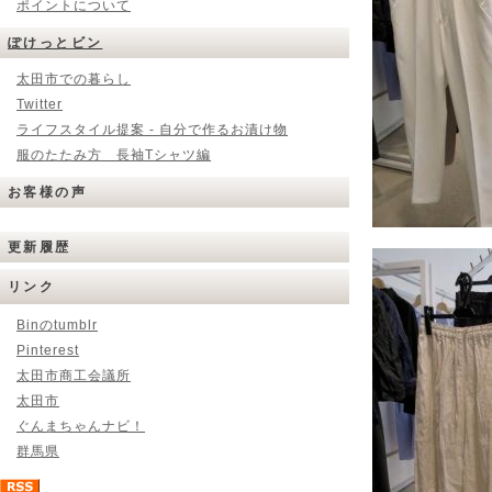
ポイントについて
ぽけっとビン
太田市での暮らし
Twitter
ライフスタイル提案 - 自分で作るお漬け物
服のたたみ方 長袖Tシャツ編
お客様の声
更新履歴
リンク
Binのtumblr
Pinterest
太田市商工会議所
太田市
ぐんまちゃんナビ！
群馬県