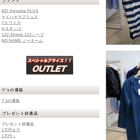
ブランド
KEI Hayama PLUS
ケイハヤマプリュス
Y's ワイズ
H.A.K ハク
122 Sheep 122シープ
NO NAME ノーネーム
Y’sの通販
Y’sの通販
プレゼント好適品
プレゼント好適品
1万円まで
1万円～