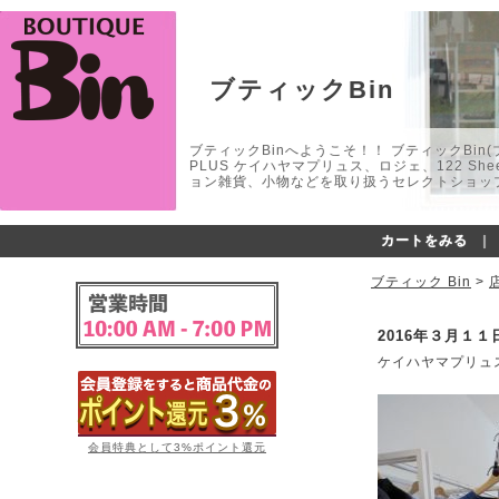
ブティックBin
ブティックBinへようこそ！！ ブティックBin(ブティ
PLUS ケイハヤマプリュス、ロジェ、122 
ョン雑貨、小物などを取り扱うセレクトショップ
カートをみる
｜
ブティック Bin
>
2016年３月１
ケイハヤマプリュス 
会員特典として3%ポイント還元