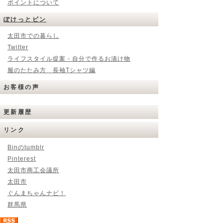
ポイントについて
ぽけっとビン
太田市での暮らし
Twitter
ライフスタイル提案 - 自分で作るお漬け物
服のたたみ方 長袖Tシャツ編
お客様の声
更新履歴
リンク
Binのtumblr
Pinterest
太田市商工会議所
太田市
ぐんまちゃんナビ！
群馬県