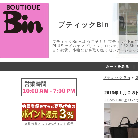
ブティックBin
ブティックBinへようこそ！！ ブティックBin(ブティ
PLUS ケイハヤマプリュス、ロジェ、122 
ョン雑貨、小物などを取り扱うセレクトショップ
カートをみる
｜
ブティック Bin
>
2016年１月２
JESS-bag
より
バ
会員特典として3%ポイント還元