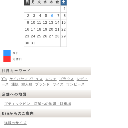
日
月
火
水
木
金
土
1
2
3
4
5
6
7
8
9
10
11
12
13
14
15
16
17
18
19
20
21
22
23
24
25
26
27
28
29
30
31
今日
定休日
注目キーワード
Y's
ケイハヤマプリュス
ロジェ
ブラウス
レディ
ース
通販
婦人服
ブランド
ワイズ
ワンピース
店舗への地図
ブティックビン 店舗への地図・駐車場
Binからのご案内
洋服のサイズ