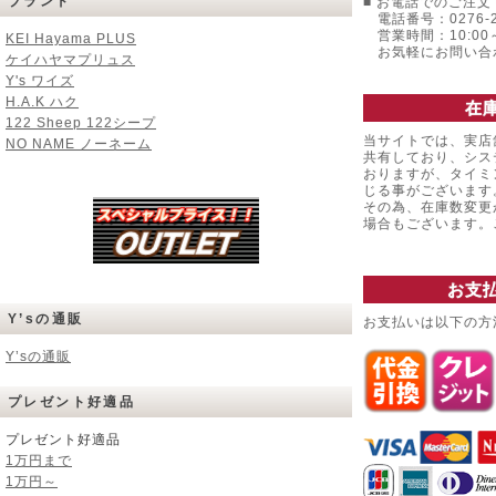
ブランド
■ お電話でのご注文 
電話番号：0276-22
営業時間：10:00～
KEI Hayama PLUS
お気軽にお問い合
ケイハヤマプリュス
Y's ワイズ
H.A.K ハク
在
122 Sheep 122シープ
当サイトでは、実店
NO NAME ノーネーム
共有しており、シス
おりますが、タイミ
じる事がございます
その為、在庫数変更
場合もございます
お支
Y’sの通販
お支払いは以下の方
Y’sの通販
プレゼント好適品
プレゼント好適品
1万円まで
1万円～