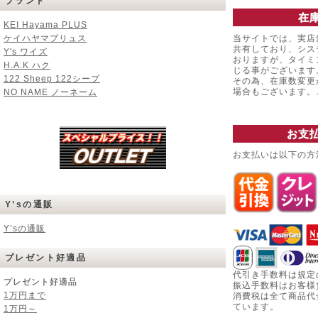
ブランド
在
KEI Hayama PLUS
ケイハヤマプリュス
当サイトでは、実店
共有しており、シス
Y's ワイズ
おりますが、タイミ
H.A.K ハク
じる事がございます
122 Sheep 122シープ
その為、在庫数変更
場合もございます
NO NAME ノーネーム
お支
お支払いは以下の方
Y’sの通販
Y’sの通販
プレゼント好適品
代引き手数料は規定
プレゼント好適品
振込手数料はお客様
1万円まで
消費税は全て商品代
ています。
1万円～