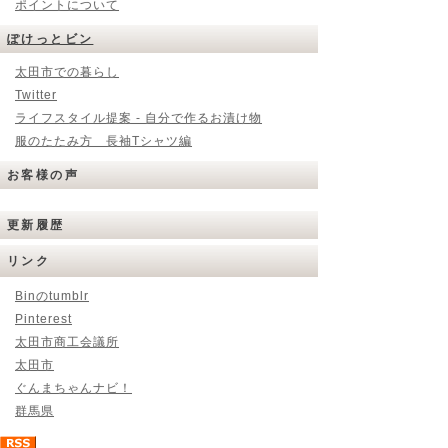
ポイントについて
ぽけっとビン
太田市での暮らし
Twitter
ライフスタイル提案 - 自分で作るお漬け物
服のたたみ方 長袖Tシャツ編
お客様の声
更新履歴
リンク
Binのtumblr
Pinterest
太田市商工会議所
太田市
ぐんまちゃんナビ！
群馬県