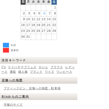
日
月
火
水
木
金
土
1
2
3
4
5
6
7
8
9
10
11
12
13
14
15
16
17
18
19
20
21
22
23
24
25
26
27
28
29
30
31
今日
定休日
注目キーワード
Y's
ケイハヤマプリュス
ロジェ
ブラウス
レディ
ース
通販
婦人服
ブランド
ワイズ
ワンピース
店舗への地図
ブティックビン 店舗への地図・駐車場
Binからのご案内
洋服のサイズ