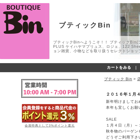
ブティックBin
ブティックBinへようこそ！！ ブティックBin(ブティ
PLUS ケイハヤマプリュス、ロジェ、122 
ョン雑貨、小物などを取り扱うセレクトショップ
カートをみる
｜
ブティック Bin
>
２０１６年１月
新年明けましてお
本年も宜しくお願
SALE
１月４日（月）～
会員特典として3%ポイント還元
秋冬物のバーゲン
どうぞご利用下さ