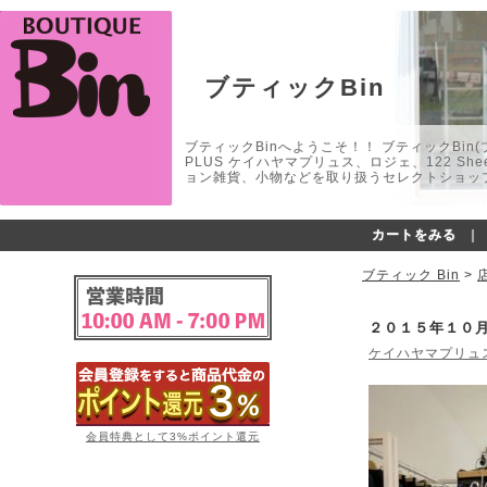
ブティックBin
ブティックBinへようこそ！！ ブティックBin(ブティ
PLUS ケイハヤマプリュス、ロジェ、122 
ョン雑貨、小物などを取り扱うセレクトショップ
カートをみる
｜
ブティック Bin
>
２０１５年１０月
ケイハヤマプリュ
会員特典として3%ポイント還元