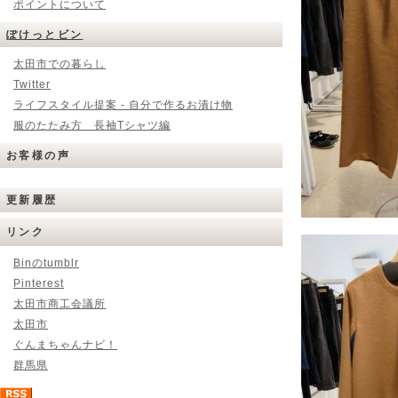
ポイントについて
ぽけっとビン
太田市での暮らし
Twitter
ライフスタイル提案 - 自分で作るお漬け物
服のたたみ方 長袖Tシャツ編
お客様の声
更新履歴
リンク
Binのtumblr
Pinterest
太田市商工会議所
太田市
ぐんまちゃんナビ！
群馬県