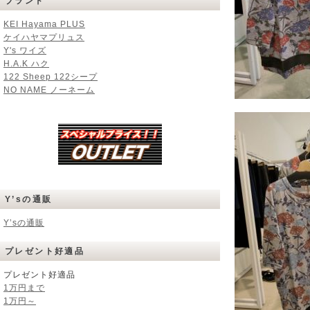
ブランド
KEI Hayama PLUS
ケイハヤマプリュス
Y's ワイズ
H.A.K ハク
122 Sheep 122シープ
NO NAME ノーネーム
Y’sの通販
Y’sの通販
プレゼント好適品
プレゼント好適品
1万円まで
1万円～