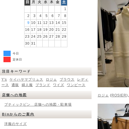
日
月
火
水
木
金
土
1
2
3
4
5
6
7
8
9
10
11
12
13
14
15
16
17
18
19
20
21
22
23
24
25
26
27
28
29
30
31
今日
定休日
注目キーワード
Y's
ケイハヤマプリュス
ロジェ
ブラウス
レディ
ース
通販
婦人服
ブランド
ワイズ
ワンピース
店舗への地図
ロジェ
(
ROSIER
ブティックビン 店舗への地図・駐車場
Binからのご案内
洋服のサイズ