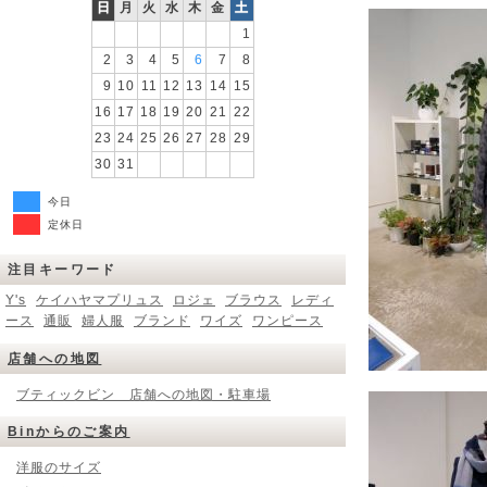
日
月
火
水
木
金
土
1
2
3
4
5
6
7
8
9
10
11
12
13
14
15
16
17
18
19
20
21
22
23
24
25
26
27
28
29
30
31
今日
定休日
注目キーワード
Y's
ケイハヤマプリュス
ロジェ
ブラウス
レディ
ース
通販
婦人服
ブランド
ワイズ
ワンピース
店舗への地図
ブティックビン 店舗への地図・駐車場
Binからのご案内
洋服のサイズ