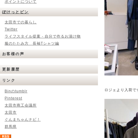
ポイントについて
ぽけっとビン
太田市での暮らし
Twitter
ライフスタイル提案 - 自分で作るお漬け物
服のたたみ方 長袖Tシャツ編
お客様の声
更新履歴
リンク
ロジェより入荷で
Binのtumblr
Pinterest
太田市商工会議所
太田市
ぐんまちゃんナビ！
群馬県