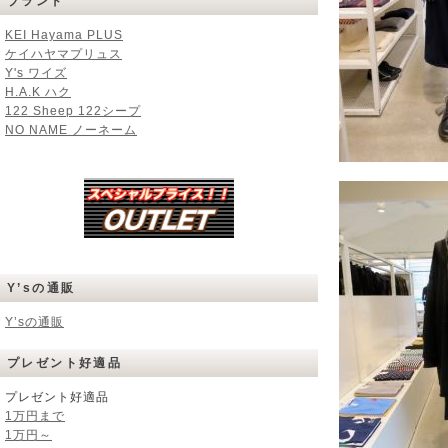
ブランド
KEI Hayama PLUS
ケイハヤマプリュス
Y's ワイズ
H.A.K ハク
122 Sheep 122シープ
NO NAME ノーネーム
Y’sの通販
Y’sの通販
プレゼント好適品
プレゼント好適品
1万円まで
1万円～