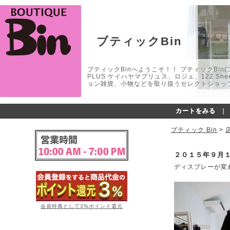
ブティックBin
ブティックBinへようこそ！！ ブティックBin(ブティ
PLUS ケイハヤマプリュス、ロジェ、122 
ョン雑貨、小物などを取り扱うセレクトショップ
カートをみる
｜
ブティック Bin
>
２０１５年９月
ディスプレーが変
会員特典として3%ポイント還元