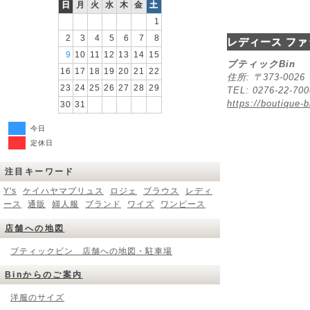
日
月
火
水
木
金
土
1
2
3
4
5
6
7
8
レディース ファ
9
10
11
12
13
14
15
ブティックBin
16
17
18
19
20
21
22
住所: 〒373-00
23
24
25
26
27
28
29
TEL: 0276-22-70
https://boutique-b
30
31
今日
定休日
注目キーワード
Y's
ケイハヤマプリュス
ロジェ
ブラウス
レディ
ース
通販
婦人服
ブランド
ワイズ
ワンピース
店舗への地図
ブティックビン 店舗への地図・駐車場
Binからのご案内
洋服のサイズ