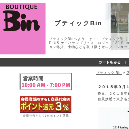
ブティックBin
ブティックBinへようこそ！！ ブティックBin(ブティ
PLUS ケイハヤマプリュス、ロジェ、122 
ョン雑貨、小物などを取り扱うセレクトショップ
カートをみる
｜
ブティック Bin
>
２０１５年９月
昨日、２０１６年
台風接近で東京も
会員特典として3%ポイント還元