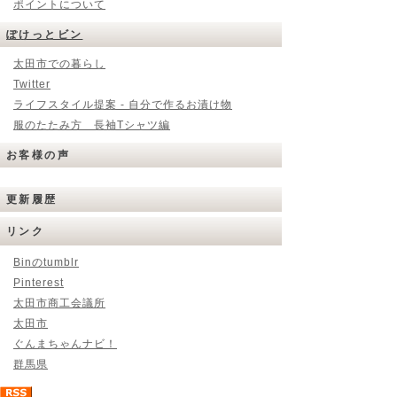
ポイントについて
ぽけっとビン
太田市での暮らし
Twitter
ライフスタイル提案 - 自分で作るお漬け物
服のたたみ方 長袖Tシャツ編
お客様の声
更新履歴
リンク
Binのtumblr
Pinterest
太田市商工会議所
太田市
ぐんまちゃんナビ！
群馬県