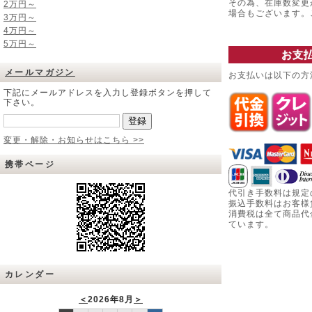
その為、在庫数変更
2万円～
場合もございます
3万円～
4万円～
5万円～
お支
メールマガジン
お支払いは以下の方
下記にメールアドレスを入力し登録ボタンを押して
下さい。
変更・解除・お知らせはこちら >>
携帯ページ
代引き手数料は規定
振込手数料はお客様
消費税は全て商品代
ています。
カレンダー
＜
2026年8月
＞