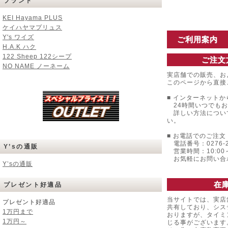
ブランド
KEI Hayama PLUS
ケイハヤマプリュス
Y's ワイズ
ご利用案内
H.A.K ハク
122 Sheep 122シープ
ご注文
NO NAME ノーネーム
実店舗での販売、お
このページから直接
■ インターネットか
24時間いつでもお
詳しい方法につい
い。
■ お電話でのご注文 
電話番号：0276-22
Y’sの通販
営業時間：10:00～
お気軽にお問い合
Y’sの通販
在
プレゼント好適品
当サイトでは、実店
プレゼント好適品
共有しており、シス
1万円まで
おりますが、タイミ
1万円～
じる事がございます