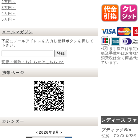
2万円～
3万円～
4万円～
5万円～
メールマガジン
下記にメールアドレスを入力し登録ボタンを押して
下さい。
代引き手数料は規定
振込手数料はお客様
消費税は全て商品代
変更・解除・お知らせはこちら >>
ています。
携帯ページ
レディース ファ
カレンダー
ブティックBin
＜
2026年8月
＞
住所: 〒373-00