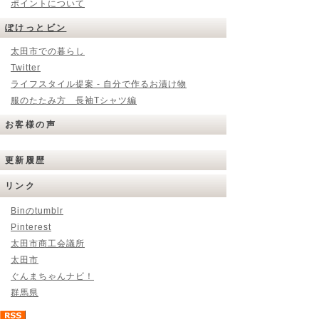
ポイントについて
ぽけっとビン
太田市での暮らし
Twitter
ライフスタイル提案 - 自分で作るお漬け物
服のたたみ方 長袖Tシャツ編
お客様の声
更新履歴
リンク
Binのtumblr
Pinterest
太田市商工会議所
太田市
ぐんまちゃんナビ！
群馬県