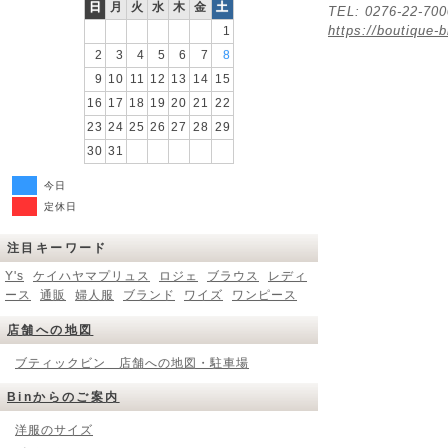
日
月
火
水
木
金
土
TEL: 0276-22-70
https://boutique-b
1
2
3
4
5
6
7
8
9
10
11
12
13
14
15
16
17
18
19
20
21
22
23
24
25
26
27
28
29
30
31
今日
定休日
注目キーワード
Y's
ケイハヤマプリュス
ロジェ
ブラウス
レディ
ース
通販
婦人服
ブランド
ワイズ
ワンピース
店舗への地図
ブティックビン 店舗への地図・駐車場
Binからのご案内
洋服のサイズ