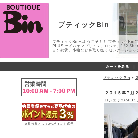
ブティックBin
ブティックBinへようこそ！！ ブティックBin(ブティ
PLUS ケイハヤマプリュス、ロジェ、122 
ョン雑貨、小物などを取り扱うセレクトショップ
カートをみる
｜
ブティック Bin
>
２０１５年７月
ロジェ (ROSIER)
会員特典として3%ポイント還元