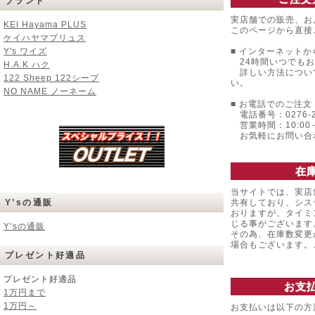
ブランド
実店舗での販売、お
KEI Hayama PLUS
このページから直接
ケイハヤマプリュス
Y's ワイズ
■ インターネットか
24時間いつでもお
H.A.K ハク
詳しい方法につい
122 Sheep 122シープ
い。
NO NAME ノーネーム
■ お電話でのご注文 
電話番号：0276-22
営業時間：10:00～
お気軽にお問い合
在
当サイトでは、実店
Y’sの通販
共有しており、シス
おりますが、タイミ
じる事がございます
Y’sの通販
その為、在庫数変更
場合もございます
プレゼント好適品
プレゼント好適品
お支
1万円まで
1万円～
お支払いは以下の方