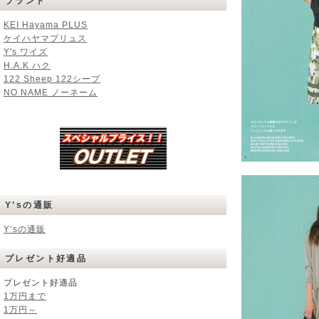
ブランド
KEI Hayama PLUS
ケイハヤマプリュス
Y's ワイズ
H.A.K ハク
122 Sheep 122シープ
NO NAME ノーネーム
Y’sの通販
Y’sの通販
プレゼント好適品
プレゼント好適品
1万円まで
1万円～