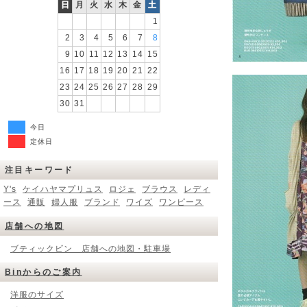
日
月
火
水
木
金
土
1
2
3
4
5
6
7
8
9
10
11
12
13
14
15
16
17
18
19
20
21
22
23
24
25
26
27
28
29
30
31
今日
定休日
注目キーワード
Y's
ケイハヤマプリュス
ロジェ
ブラウス
レディ
ース
通販
婦人服
ブランド
ワイズ
ワンピース
店舗への地図
ブティックビン 店舗への地図・駐車場
Binからのご案内
洋服のサイズ