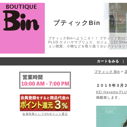
ブティックBin
ブティックBinへようこそ！！ ブティックBin(ブティ
PLUS ケイハヤマプリュス、ロジェ、122 
ョン雑貨、小物などを取り扱うセレクトショップ
カートをみる
｜
ブティック Bin
>
２０１５年３月
KEI Hayama PL
掲載致します。
会員特典として3%ポイント還元