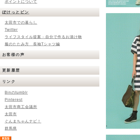
ポイントについて
ぽけっとビン
太田市での暮らし
Twitter
ライフスタイル提案 - 自分で作るお漬け物
服のたたみ方 長袖Tシャツ編
お客様の声
更新履歴
リンク
Binのtumblr
Pinterest
太田市商工会議所
太田市
ぐんまちゃんナビ！
群馬県