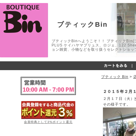
ブティックBin
ブティックBinへようこそ！！ ブティックBin(ブティ
PLUS ケイハヤマプリュス、ロジェ、122 
ョン雑貨、小物などを取り扱うセレクトショップ
カートをみる
｜
ブティック Bin
>
２０１５年２月
２月１７日（火）
その様子です。
会員特典として3%ポイント還元