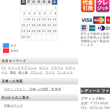
日
月
火
水
木
金
土
1
2
3
4
5
6
7
8
9
10
11
12
13
14
15
16
17
18
19
20
21
22
23
24
25
26
27
28
29
代引き手数料は規定
30
31
振込手数料はお客様
消費税は全て商品代
ています。
今日
定休日
注目キーワード
Y's
ケイハヤマプリュス
ロジェ
ブラウス
レディ
ース
通販
婦人服
ブランド
ワイズ
ワンピース
店舗への地図
ブティックビン 店舗への地図・駐車場
レディース ファ
Binからのご案内
ブティックBin
住所: 〒373-00
洋服のサイズ
TEL: 0276-22-70