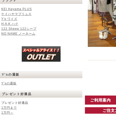
ブランド
KEI Hayama PLUS
ケイハヤマプリュス
Y's ワイズ
H.A.K ハク
122 Sheep 122シープ
NO NAME ノーネーム
Y’sの通販
Y’sの通販
プレゼント好適品
ご利用案内
プレゼント好適品
1万円まで
ご注文
1万円～