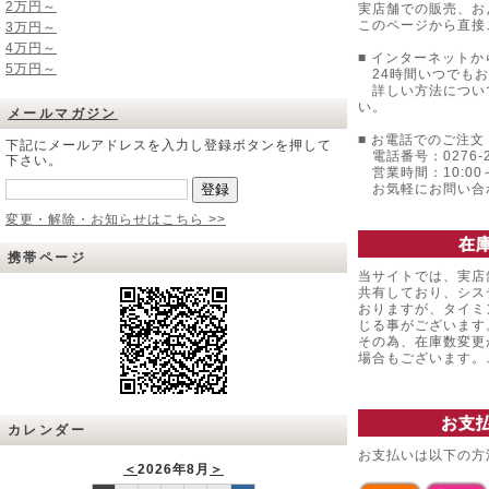
2万円～
実店舗での販売、お
このページから直接
3万円～
4万円～
■ インターネットか
5万円～
24時間いつでもお
詳しい方法につい
い。
メールマガジン
■ お電話でのご注文 
下記にメールアドレスを入力し登録ボタンを押して
電話番号：0276-22
下さい。
営業時間：10:00～
お気軽にお問い合
変更・解除・お知らせはこちら >>
在
携帯ページ
当サイトでは、実店
共有しており、シス
おりますが、タイミ
じる事がございます
その為、在庫数変更
場合もございます
お支
カレンダー
お支払いは以下の方
＜
2026年8月
＞