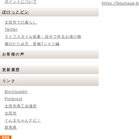
ポイントについて
https://boutique-b
ぽけっとビン
太田市での暮らし
Twitter
ライフスタイル提案 - 自分で作るお漬け物
服のたたみ方 長袖Tシャツ編
お客様の声
更新履歴
リンク
Binのtumblr
Pinterest
太田市商工会議所
太田市
ぐんまちゃんナビ！
群馬県