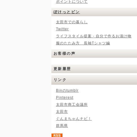
ポイントについて
ぽけっとビン
太田市での暮らし
Twitter
ライフスタイル提案 - 自分で作るお漬け物
服のたたみ方 長袖Tシャツ編
お客様の声
更新履歴
リンク
Binのtumblr
Pinterest
太田市商工会議所
太田市
ぐんまちゃんナビ！
群馬県