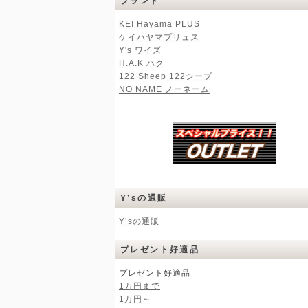
ブランド
KEI Hayama PLUS
ケイハヤマプリュス
Y's ワイズ
H.A.K ハク
122 Sheep 122シープ
NO NAME ノーネーム
Y’sの通販
Y’sの通販
プレゼント好適品
プレゼント好適品
1万円まで
1万円～