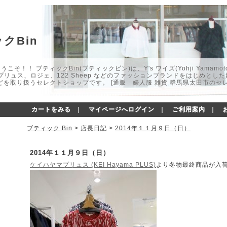
クBin
こそ！！ ブティックBin(ブティックビン)は、Y's ワイズ(Yohji Yamamot
マプリュス、ロジェ、122 Sheep などのファッションブランドをはじめと
どを取り扱うセレクトショップです。 [通販 婦人服 雑貨 群馬県太田市のセ
カートをみる
｜
マイページへログイン
｜
ご利用案内
｜
ブティック Bin
>
店長日記
>
2014年１１月９日（日）
2014年１１月９日（日）
ケイハヤマプリュス (KEI Hayama PLUS)
より冬物最終商品が入