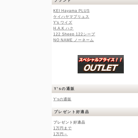
ブランド
KEI Hayama PLUS
ケイハヤマプリュス
Y's ワイズ
H.A.K ハク
122 Sheep 122シープ
NO NAME ノーネーム
Y’sの通販
Y’sの通販
プレゼント好適品
プレゼント好適品
1万円まで
1万円～