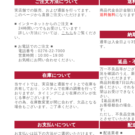
ご注文方法について
送
実店舗での販売、および通販を行ってます。
商品代金合計金額11
このページから直接ご注文いただけます。
送料無料
になります
■ インターネットからのご注文 ■
24時間いつでもお受けしています！
詳しい方法については、
こちら
をご覧くださ
納
い。
通常は入金日より3
■ お電話でのご注文 ■
す。
電話番号：0276-22-7000
営業時間：10:00～19:00
お気軽にお問い合わせください。
返品・
万一不良品等がござ
況を確認のうえ、新
在庫について
せていただきます。
商品到着後7日以内
当サイトでは、実店舗と通販サイトとで在庫を
絡ください。それを
共有しており、システムで在庫の調整を行って
望はお受けできなく
おりますが、タイミングにより在庫のズレが生
さい。
じる事がございます。
【返品送料】
その為、在庫数変更が間に合わず、欠品となる
お客様都合の場合、
場合もございます。ご了承ください。
す。
ただし、不良品交換
とさせていただきま
お支払いについて
配
■ 配送業者 ■
お支払いは以下の方法がご選択いただけます。