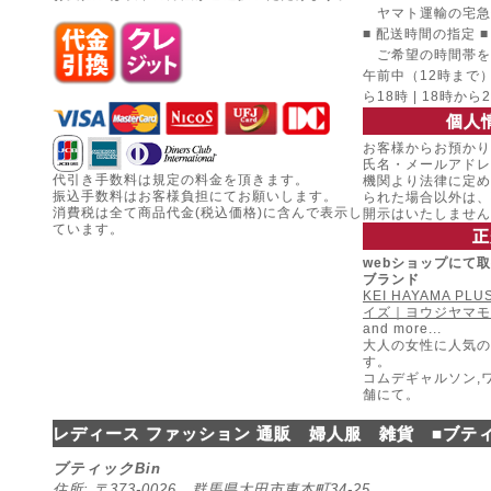
ヤマト運輸の宅急
■ 配送時間の指定 ■
ご希望の時間帯を
午前中（12時まで） |
ら18時 | 18時から
個人
お客様からお預かり
氏名・メールアドレ
代引き手数料は規定の料金を頂きます。
機関より法律に定め
振込手数料はお客様負担にてお願いします。
られた場合以外は、
消費税は全て商品代金(税込価格)に含んで表示し
開示はいたしません
ています。
正
webショップにて
ブランド
KEI HAYAMA P
イズ｜ヨウジヤマモ
and more...
大人の女性に人気の
す。
コムデギャルソン,
舗にて。
レディース ファッション 通販 婦人服 雑貨 ■ブティ
ブティックBin
住所: 〒373-0026 群馬県太田市東本町34-25