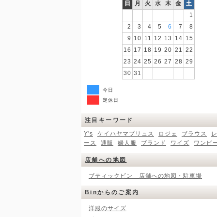
日
月
火
水
木
金
土
1
2
3
4
5
6
7
8
9
10
11
12
13
14
15
16
17
18
19
20
21
22
23
24
25
26
27
28
29
30
31
今日
定休日
注目キーワード
Y's
ケイハヤマプリュス
ロジェ
ブラウス
ース
通販
婦人服
ブランド
ワイズ
ワンピ
店舗への地図
ブティックビン 店舗への地図・駐車場
Binからのご案内
洋服のサイズ