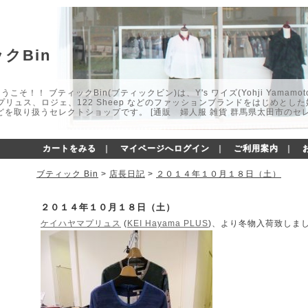
クBin
こそ！！ ブティックBin(ブティックビン)は、Y's ワイズ(Yohji Yamamot
マプリュス、ロジェ、122 Sheep などのファッションブランドをはじめと
どを取り扱うセレクトショップです。 [通販 婦人服 雑貨 群馬県太田市のセ
カートをみる
｜
マイページへログイン
｜
ご利用案内
｜
ブティック Bin
>
店長日記
>
２０１４年１０月１８日（土）
２０１４年１０月１８日（土）
ケイハヤマプリュス
(
KEI Hayama PLUS
)、より冬物入荷致しま