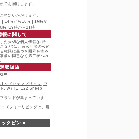
便でお届けします。
ご指定いただけます。
 14時から16時 | 16時か
20時 |19時から21時
情報に関して
した大切な個人情報(住所・
スなど)は、官公庁等の公的
る権限に基づき開示を求め
事前の同意なく第三者への
。
規取扱店
取扱中
LUS | ケイハヤマプリュス
,
ワ
ト
,
WYTE
,
122 Sheep
ブランドが集まっていま
ワイズフォーリビングは、店
ックビン ■