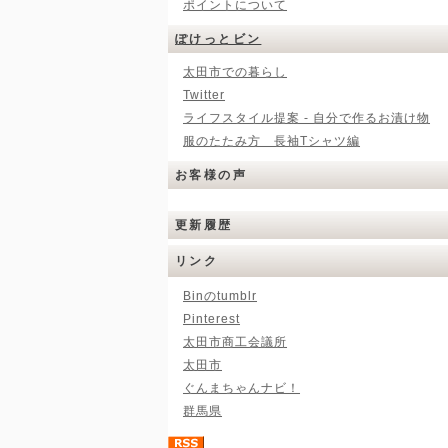
ポイントについて
ぽけっとビン
太田市での暮らし
Twitter
ライフスタイル提案 - 自分で作るお漬け物
服のたたみ方 長袖Tシャツ編
お客様の声
更新履歴
リンク
Binのtumblr
Pinterest
太田市商工会議所
太田市
ぐんまちゃんナビ！
群馬県