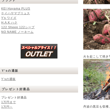
ブランド
KEI Hayama PLUS
ケイハヤマプリュス
Y's ワイズ
H.A.K ハク
122 Sheep 122シープ
NO NAME ノーネーム
火を起こして焼き
Y’sの通販
Y’sの通販
プレゼント好適品
プレゼント好適品
1万円まで
丹波の黒豆も収穫
1万円～