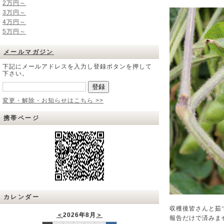
2万円～
3万円～
4万円～
5万円～
メールマガジン
下記にメールアドレスを入力し登録ボタンを押して
下さい。
変更・解除・お知らせはこちら >>
携帯ページ
カレンダー
収穫後皆さんと茹
＜
2026年8月
＞
報告だけで済みま