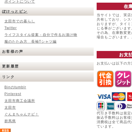
ポイントについて
在
ぽけっとビン
当サイトでは、実店
共有しており、シス
太田市での暮らし
おりますが、タイミ
Twitter
じる事がございます
その為、在庫数変更
ライフスタイル提案 - 自分で作るお漬け物
場合もございます
服のたたみ方 長袖Tシャツ編
お客様の声
お支
お支払いは以下の方
更新履歴
リンク
Binのtumblr
Pinterest
太田市商工会議所
太田市
代引き手数料は規定
ぐんまちゃんナビ！
振込手数料はお客様
群馬県
消費税は全て商品代
ています。