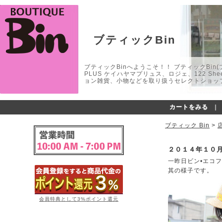
ブティックBin
ブティックBinへようこそ！！ ブティックBin(ブティ
PLUS ケイハヤマプリュス、ロジェ、122 
ョン雑貨、小物などを取り扱うセレクトショップ
カートをみる
｜
ブティック Bin
>
２０１４年１０
一昨日ビン•エコ
其の様子です。
会員特典として3%ポイント還元