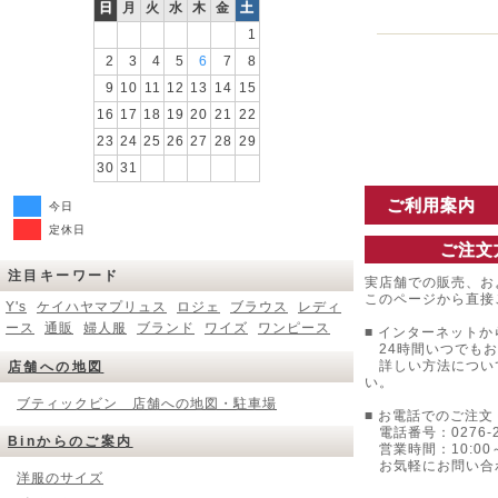
日
月
火
水
木
金
土
1
2
3
4
5
6
7
8
9
10
11
12
13
14
15
16
17
18
19
20
21
22
23
24
25
26
27
28
29
30
31
ご利用案内
今日
定休日
ご注文
注目キーワード
実店舗での販売、お
このページから直接
Y's
ケイハヤマプリュス
ロジェ
ブラウス
レディ
ース
通販
婦人服
ブランド
ワイズ
ワンピース
■ インターネットか
24時間いつでもお
詳しい方法につい
店舗への地図
い。
ブティックビン 店舗への地図・駐車場
■ お電話でのご注文 
電話番号：0276-22
Binからのご案内
営業時間：10:00～
お気軽にお問い合
洋服のサイズ