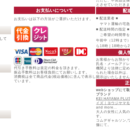
ただし、不良品交換
とさせていただきま
お支払いについて
配
■ 配送業者 ■
お支払いは以下の方法がご選択いただけます。
ヤマト運輸の宅急
■ 配送時間の指定 ■
ご希望の時間帯を
して
午前中（12時まで） |
ら18時 | 18時から
個人
お客様からお預かり
氏名・メールアドレ
代引き手数料は規定の料金を頂きます。
機関より法律に定め
振込手数料はお客様負担にてお願いします。
られた場合以外は、
消費税は全て商品代金(税込価格)に含んで表示し
開示はいたしません
ています。
正
webショップにて
ブランド
KEI HAYAMA P
イズ｜ヨウジヤマモ
and more...
大人の女性に人気の
す。
コムデギャルソン,
舗にて。