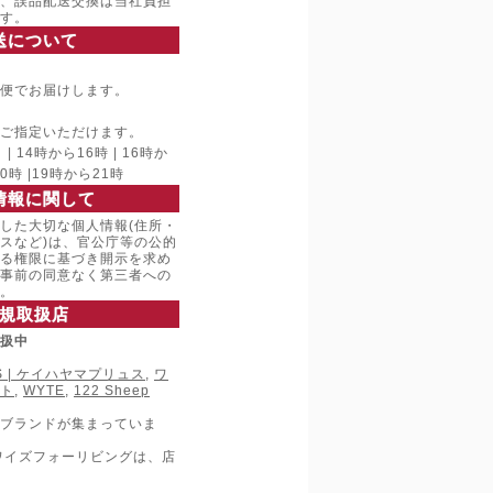
、誤品配送交換は当社負担
す。
送について
便でお届けします。
ご指定いただけます。
 14時から16時 | 16時か
20時 |19時から21時
情報に関して
した大切な個人情報(住所・
スなど)は、官公庁等の公的
る権限に基づき開示を求め
事前の同意なく第三者への
。
規取扱店
取扱中
LUS | ケイハヤマプリュス
,
ワ
ト
,
WYTE
,
122 Sheep
ブランドが集まっていま
ワイズフォーリビングは、店