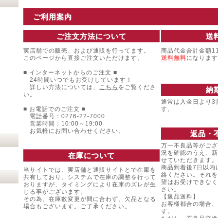
ご利用案内
ご注文方法について
送
実店舗での販売、および通販を行ってます。
商品代金合計金額11
このページから直接ご注文いただけます。
送料無料
になります
■ インターネットからのご注文 ■
24時間いつでもお受けしています！
詳しい方法については、
こちら
をご覧くださ
納
い。
通常は入金日より3
■ お電話でのご注文 ■
す。
電話番号：0276-22-7000
営業時間：10:00～19:00
お気軽にお問い合わせください。
返品・
万一不良品等がござ
況を確認のうえ、新
在庫について
せていただきます。
商品到着後7日以内
当サイトでは、実店舗と通販サイトとで在庫を
絡ください。それを
共有しており、システムで在庫の調整を行って
望はお受けできなく
おりますが、タイミングにより在庫のズレが生
さい。
じる事がございます。
【返品送料】
その為、在庫数変更が間に合わず、欠品となる
お客様都合の場合、
場合もございます。ご了承ください。
す。