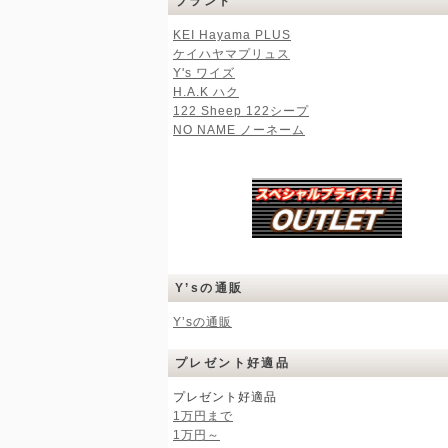
ブランド
KEI Hayama PLUS
ケイハヤマプリュス
Y's ワイズ
H.A.K ハク
122 Sheep 122シープ
NO NAME ノーネーム
Y’sの通販
Y’sの通販
プレゼント好適品
プレゼント好適品
1万円まで
1万円～