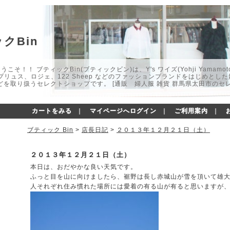
クBin
こそ！！ ブティックBin(ブティックビン)は、Y's ワイズ(Yohji Yamamot
マプリュス、ロジェ、122 Sheep などのファッションブランドをはじめと
どを取り扱うセレクトショップです。 [通販 婦人服 雑貨 群馬県太田市のセ
カートをみる
｜
マイページへログイン
｜
ご利用案内
｜
ブティック Bin
>
店長日記
>
２０１３年１２月２１日（土）
２０１３年１２月２１日（土）
本日は、おだやかな良い天気です。
ふっと目を山に向けましたら、裾野は長し赤城山が雪を頂いて雄
人それぞれ住み慣れた場所には愛着の有る山が有ると思いますが