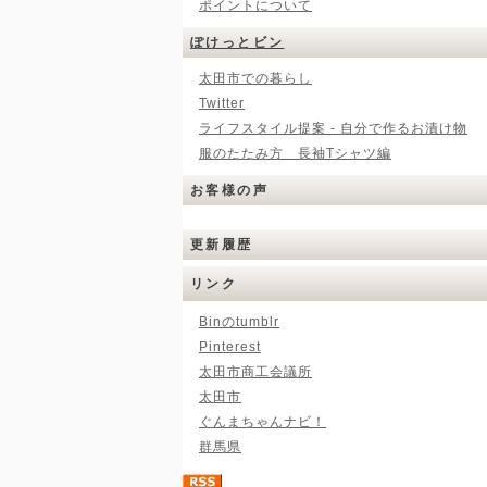
ポイントについて
ぽけっとビン
太田市での暮らし
Twitter
ライフスタイル提案 - 自分で作るお漬け物
服のたたみ方 長袖Tシャツ編
お客様の声
更新履歴
リンク
Binのtumblr
Pinterest
太田市商工会議所
太田市
ぐんまちゃんナビ！
群馬県