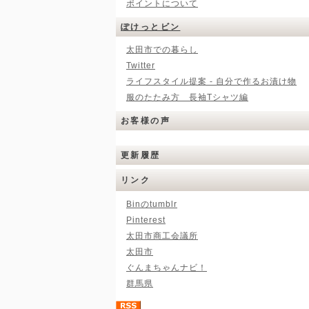
ポイントについて
ぽけっとビン
太田市での暮らし
Twitter
ライフスタイル提案 - 自分で作るお漬け物
服のたたみ方 長袖Tシャツ編
お客様の声
更新履歴
リンク
Binのtumblr
Pinterest
太田市商工会議所
太田市
ぐんまちゃんナビ！
群馬県