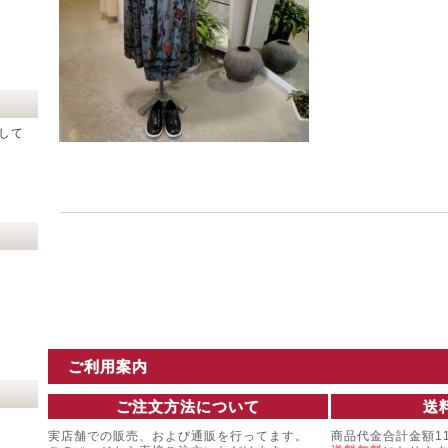
して
ご利用案内
ご注文方法について
送
実店舗での販売、および通販を行ってます。
商品代金合計金額11