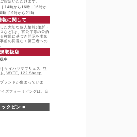
ご指定いただけます。
 14時から16時 | 16時か
20時 |19時から21時
情報に関して
した大切な個人情報(住所・
スなど)は、官公庁等の公的
る権限に基づき開示を求め
事前の同意なく第三者への
。
規取扱店
取扱中
LUS | ケイハヤマプリュス
,
ワ
ト
,
WYTE
,
122 Sheep
ブランドが集まっていま
ワイズフォーリビングは、店
ックビン ■