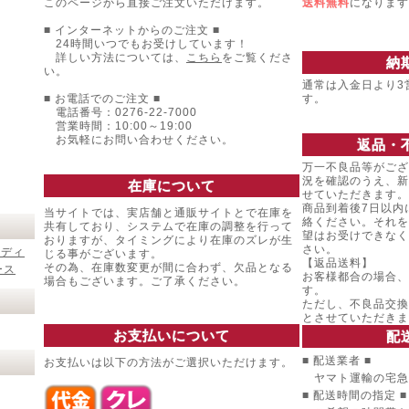
このページから直接ご注文いただけます。
送料無料
になります
■ インターネットからのご注文 ■
24時間いつでもお受けしています！
詳しい方法については、
こちら
をご覧くださ
納
い。
通常は入金日より3
■ お電話でのご注文 ■
す。
電話番号：0276-22-7000
営業時間：10:00～19:00
お気軽にお問い合わせください。
返品・
万一不良品等がござ
況を確認のうえ、新
在庫について
せていただきます。
商品到着後7日以内
当サイトでは、実店舗と通販サイトとで在庫を
絡ください。それを
共有しており、システムで在庫の調整を行って
望はお受けできなく
おりますが、タイミングにより在庫のズレが生
さい。
レディ
じる事がございます。
【返品送料】
その為、在庫数変更が間に合わず、欠品となる
ース
お客様都合の場合、
場合もございます。ご了承ください。
す。
ただし、不良品交換
とさせていただきま
お支払いについて
配
■ 配送業者 ■
お支払いは以下の方法がご選択いただけます。
ヤマト運輸の宅急
■ 配送時間の指定 ■