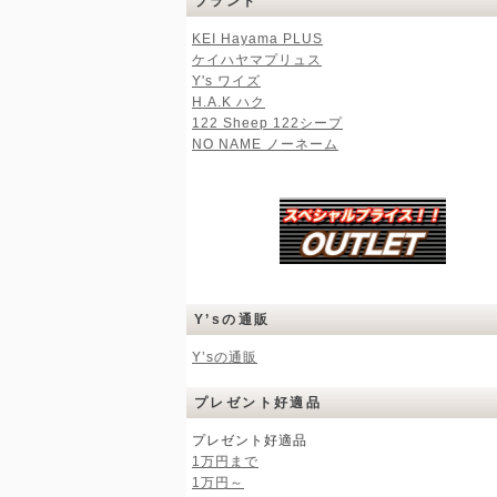
ブランド
KEI Hayama PLUS
ケイハヤマプリュス
Y's ワイズ
H.A.K ハク
122 Sheep 122シープ
NO NAME ノーネーム
Y’sの通販
Y’sの通販
プレゼント好適品
プレゼント好適品
1万円まで
1万円～