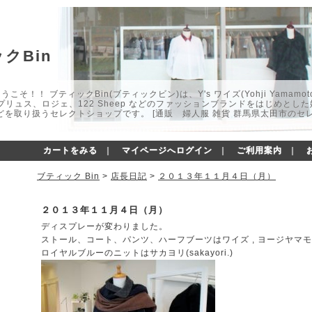
クBin
こそ！！ ブティックBin(ブティックビン)は、Y's ワイズ(Yohji Yamamot
マプリュス、ロジェ、122 Sheep などのファッションブランドをはじめと
どを取り扱うセレクトショップです。 [通販 婦人服 雑貨 群馬県太田市のセ
カートをみる
｜
マイページへログイン
｜
ご利用案内
｜
ブティック Bin
>
店長日記
>
２０１３年１１月４日（月）
２０１３年１１月４日（月）
ディスプレーが変わりました。
ストール、コート、パンツ、ハーフブーツはワイズ , ヨージヤマモト (Y's 
ロイヤルブルーのニットはサカヨリ(sakayori.)