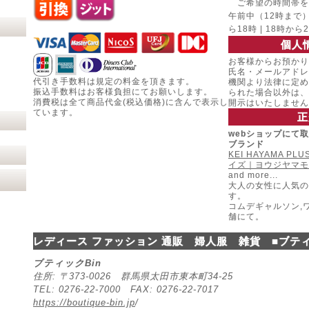
ご希望の時間帯を
午前中（12時まで） |
ら18時 | 18時から
個人
お客様からお預かり
氏名・メールアドレ
代引き手数料は規定の料金を頂きます。
機関より法律に定め
振込手数料はお客様負担にてお願いします。
られた場合以外は、
消費税は全て商品代金(税込価格)に含んで表示し
開示はいたしません
ています。
正
webショップにて
ブランド
KEI HAYAMA P
イズ｜ヨウジヤマモ
and more...
大人の女性に人気の
す。
コムデギャルソン,
舗にて。
レディース ファッション 通販 婦人服 雑貨 ■ブティ
ブティックBin
住所: 〒373-0026 群馬県太田市東本町34-25
TEL: 0276-22-7000 FAX: 0276-22-7017
https://boutique-bin.jp
/