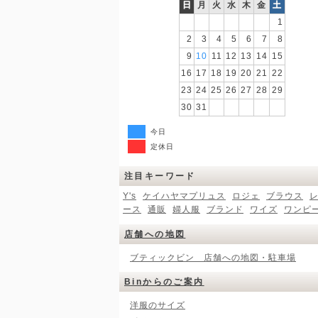
日
月
火
水
木
金
土
1
2
3
4
5
6
7
8
9
10
11
12
13
14
15
16
17
18
19
20
21
22
23
24
25
26
27
28
29
30
31
今日
定休日
注目キーワード
Y's
ケイハヤマプリュス
ロジェ
ブラウス
ース
通販
婦人服
ブランド
ワイズ
ワンピ
店舗への地図
ブティックビン 店舗への地図・駐車場
Binからのご案内
洋服のサイズ