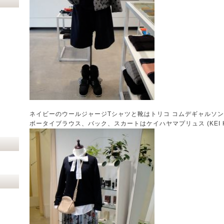
ネイビーのウールジャージTシャツと靴はトリコ コムデギャルソン (tricot
ボータイブラウス、バック、スカートはケイハヤマプリュス (KEI Hay