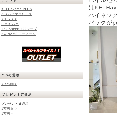
ブランド
はKEI Ha
KEI Hayama PLUS
ハイネックT
ケイハヤマプリュス
Y's ワイズ
バックがpou
H.A.K ハク
122 Sheep 122シープ
NO NAME ノーネーム
Y’sの通販
Y’sの通販
プレゼント好適品
プレゼント好適品
1万円まで
1万円～