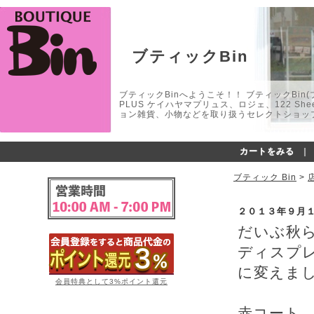
ブティックBin
ブティックBinへようこそ！！ ブティックBin(ブティ
PLUS ケイハヤマプリュス、ロジェ、122 
ョン雑貨、小物などを取り扱うセレクトショップ
カートをみる
｜
ブティック Bin
>
２０１３年９月
だいぶ秋
ディスプ
に変えま
会員特典として3%ポイント還元
赤コート