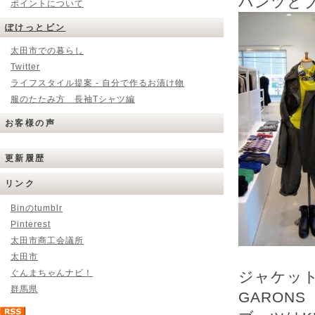
パンツとブ
ポイントについて
ぽけっとビン
太田市での暮らし
Twitter
ライフスタイル提案 - 自分で作るお漬け物
服のたたみ方 長袖Tシャツ編
お客様の声
更新履歴
リンク
Binのtumblr
Pinterest
太田市商工会議所
太田市
ぐんまちゃんナビ！
ジャケット、
群馬県
GARONS