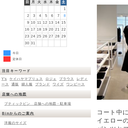
日
月
火
水
木
金
土
1
2
3
4
5
6
7
8
9
10
11
12
13
14
15
16
17
18
19
20
21
22
23
24
25
26
27
28
29
30
31
今日
定休日
注目キーワード
Y's
ケイハヤマプリュス
ロジェ
ブラウス
レディ
ース
通販
婦人服
ブランド
ワイズ
ワンピース
店舗への地図
ブティックビン 店舗への地図・駐車場
コート中に
Binからのご案内
イエローのス
洋服のサイズ