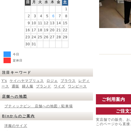
日
月
火
水
木
金
土
1
2
3
4
5
6
7
8
9
10
11
12
13
14
15
16
17
18
19
20
21
22
23
24
25
26
27
28
29
30
31
今日
定休日
注目キーワード
Y's
ケイハヤマプリュス
ロジェ
ブラウス
レディ
ース
通販
婦人服
ブランド
ワイズ
ワンピース
店舗への地図
ご利用案内
ブティックビン 店舗への地図・駐車場
ご注文
Binからのご案内
実店舗での販売、お
このページから直接
洋服のサイズ