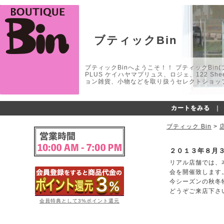
ブティックBin
ブティックBinへようこそ！！ ブティックBin(ブティ
PLUS ケイハヤマプリュス、ロジェ、122 
ョン雑貨、小物などを取り扱うセレクトショップ
カートをみる
｜
ブティック Bin
>
２０１３年８月
リアル店舗では、本
会を開催致します
今シーズンの秋冬
どうぞご来店下さ
会員特典として3%ポイント還元