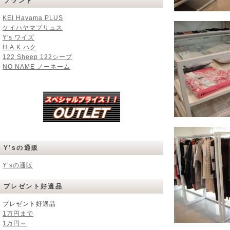
ブランド
KEI Hayama PLUS
ケイハヤマプリュス
Y's ワイズ
H.A.K ハク
122 Sheep 122シープ
NO NAME ノーネーム
Y’sの通販
Y’sの通販
プレゼント好適品
プレゼント好適品
1万円まで
1万円～