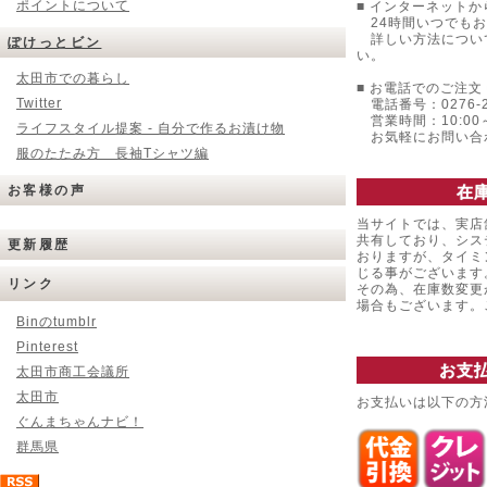
ポイントについて
■ インターネットか
24時間いつでもお
詳しい方法につい
ぽけっとビン
い。
太田市での暮らし
■ お電話でのご注文 
Twitter
電話番号：0276-22
営業時間：10:00～
ライフスタイル提案 - 自分で作るお漬け物
お気軽にお問い合
服のたたみ方 長袖Tシャツ編
お客様の声
在
当サイトでは、実店
共有しており、シス
更新履歴
おりますが、タイミ
じる事がございます
リンク
その為、在庫数変更
場合もございます
Binのtumblr
Pinterest
お支
太田市商工会議所
太田市
お支払いは以下の方
ぐんまちゃんナビ！
群馬県