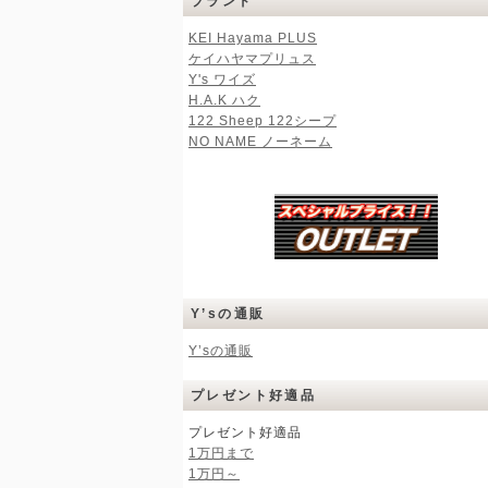
ブランド
KEI Hayama PLUS
ケイハヤマプリュス
Y's ワイズ
H.A.K ハク
122 Sheep 122シープ
NO NAME ノーネーム
Y’sの通販
Y’sの通販
プレゼント好適品
プレゼント好適品
1万円まで
1万円～