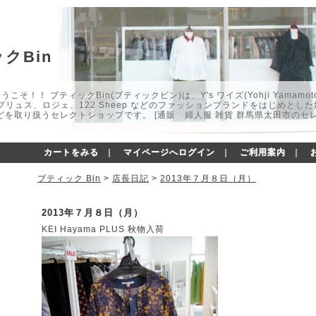
クBin
こそ！！ ブティックBin(ブティックビン)は、Y's ワイズ(Yohji Yamamot
マプリュス、ロジェ、122 Sheep などのファッションブランドをはじめと
どを取り扱うセレクトショップです。 [通販 婦人服 雑貨 群馬県太田市のセ
カートをみる
｜
マイページへログイン
｜
ご利用案内
｜
ブティック Bin
>
店長日記
>
2013年７月８日（月）
2013年７月８日（月）
KEI Hayama PLUS 秋物入荷