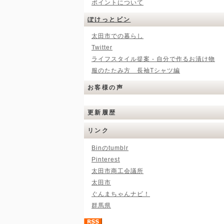
ポイントについて
ぽけっとビン
太田市での暮らし
Twitter
ライフスタイル提案 - 自分で作るお漬け物
服のたたみ方 長袖Tシャツ編
お客様の声
更新履歴
リンク
Binのtumblr
Pinterest
太田市商工会議所
太田市
ぐんまちゃんナビ！
群馬県