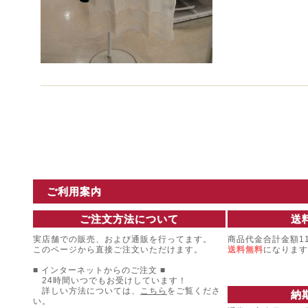
ご利用案内
ご注文方法について
送
実店舗での販売、および通販を行ってます。
商品代金合計金額11
このページから直接ご注文いただけます。
送料無料
になります
■ インターネットからのご注文 ■
24時間いつでもお受けしています！
詳しい方法については、
こちら
をご覧くださ
納
い。