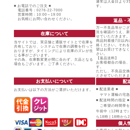
通常は入金日より3
■ お電話でのご注文 ■
す。
電話番号：0276-22-7000
営業時間：10:00～19:00
お気軽にお問い合わせください。
返品・
万一不良品等がござ
況を確認のうえ、新
在庫について
せていただきます。
商品到着後7日以内
当サイトでは、実店舗と通販サイトとで在庫を
絡ください。それを
共有しており、システムで在庫の調整を行って
望はお受けできなく
おりますが、タイミングにより在庫のズレが生
さい。
じる事がございます。
【返品送料】
その為、在庫数変更が間に合わず、欠品となる
お客様都合の場合、
場合もございます。ご了承ください。
す。
ただし、不良品交換
とさせていただきま
お支払いについて
配
■ 配送業者 ■
お支払いは以下の方法がご選択いただけます。
ヤマト運輸の宅急
■ 配送時間の指定 ■
ご希望の時間帯を
午前中（12時まで） |
ら18時 | 18時から
個人