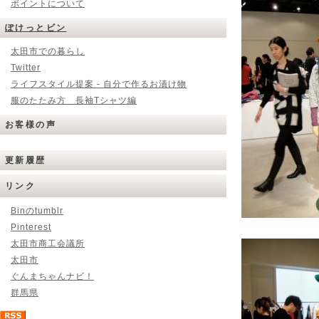
ポイントについて
ぽけっとビン
太田市での暮らし
Twitter
ライフスタイル提案 - 自分で作るお漬け物
服のたたみ方 長袖Tシャツ編
お客様の声
更新履歴
リンク
Binのtumblr
Pinterest
太田市商工会議所
太田市
ぐんまちゃんナビ！
群馬県