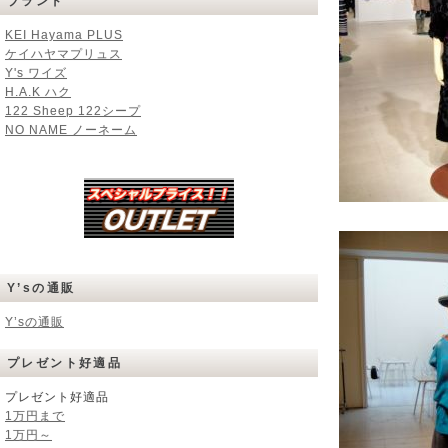
ブランド
KEI Hayama PLUS
ケイハヤマプリュス
Y's ワイズ
H.A.K ハク
122 Sheep 122シープ
NO NAME ノーネーム
Y’sの通販
Y’sの通販
プレゼント好適品
プレゼント好適品
1万円まで
1万円～