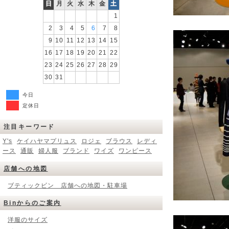
日
月
火
水
木
金
土
1
2
3
4
5
6
7
8
9
10
11
12
13
14
15
16
17
18
19
20
21
22
23
24
25
26
27
28
29
30
31
今日
定休日
注目キーワード
Y's
ケイハヤマプリュス
ロジェ
ブラウス
レディ
ース
通販
婦人服
ブランド
ワイズ
ワンピース
店舗への地図
ブティックビン 店舗への地図・駐車場
Binからのご案内
洋服のサイズ