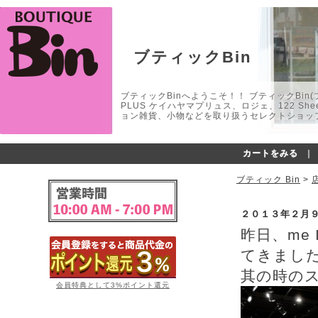
ブティックBin
ブティックBinへようこそ！！ ブティックBin(ブティ
PLUS ケイハヤマプリュス、ロジェ、122 
ョン雑貨、小物などを取り扱うセレクトショップ
カートをみる
｜
ブティック Bin
>
２０１３年２月
昨日、me
てきまし
其の時の
会員特典として3%ポイント還元