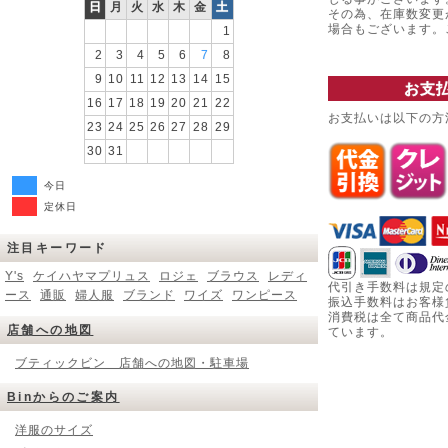
日
月
火
水
木
金
土
その為、在庫数変更
場合もございます
1
2
3
4
5
6
7
8
9
10
11
12
13
14
15
お支
16
17
18
19
20
21
22
お支払いは以下の方
23
24
25
26
27
28
29
30
31
今日
定休日
注目キーワード
Y's
ケイハヤマプリュス
ロジェ
ブラウス
レディ
代引き手数料は規定
ース
通販
婦人服
ブランド
ワイズ
ワンピース
振込手数料はお客様
消費税は全て商品代
店舗への地図
ています。
ブティックビン 店舗への地図・駐車場
Binからのご案内
洋服のサイズ