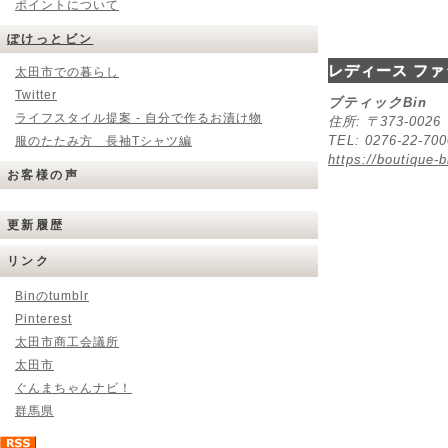
ポイントについて
ぽけっとビン
レディース ファ
太田市での暮らし
Twitter
ブティックBin
ライフスタイル提案 - 自分で作るお漬け物
住所: 〒373-00
TEL: 0276-22-70
服のたたみ方 長袖Tシャツ編
https://boutique-b
お客様の声
更新履歴
リンク
Binのtumblr
Pinterest
太田市商工会議所
太田市
ぐんまちゃんナビ！
群馬県