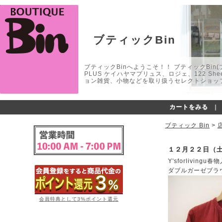
ブティックBin
ブティックBinへようこそ！！ ブティックBin(ブティ
PLUS ケイハヤマプリュス、ロジェ、122 
ョン雑貨、小物などを取り扱うセレクトショップ
カートをみる
｜
ブティック Bin
>
１２月２２日（
Y'sforlivingu春
ダブルガーゼブラ
会員特典として3%ポイント還元