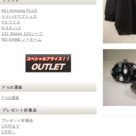
ブランド
KEI Hayama PLUS
ケイハヤマプリュス
Y's ワイズ
H.A.K ハク
122 Sheep 122シープ
NO NAME ノーネーム
Y’sの通販
Y’sの通販
プレゼント好適品
プレゼント好適品
1万円まで
1万円～