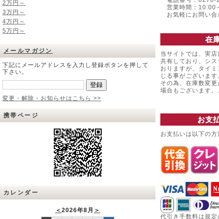
電話番号：0276-22
2万円～
営業時間：10:00～
3万円～
お気軽にお問い合
4万円～
5万円～
在
メールマガジン
当サイトでは、実店
共有しており、シス
下記にメールアドレスを入力し登録ボタンを押して
おりますが、タイミ
下さい。
じる事がございます
その為、在庫数変更
場合もございます
変更・解除・お知らせはこちら >>
携帯ページ
お支
お支払いは以下の方
カレンダー
＜
2026年8月
＞
代引き手数料は規定