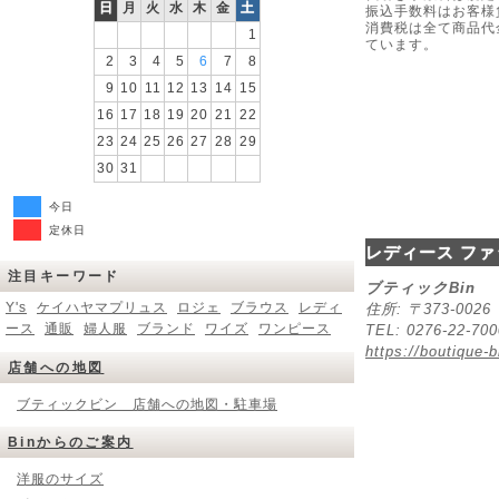
日
月
火
水
木
金
土
振込手数料はお客様
消費税は全て商品代
1
ています。
2
3
4
5
6
7
8
9
10
11
12
13
14
15
16
17
18
19
20
21
22
23
24
25
26
27
28
29
30
31
今日
定休日
レディース ファ
注目キーワード
ブティックBin
Y's
ケイハヤマプリュス
ロジェ
ブラウス
レディ
住所: 〒373-00
ース
通販
婦人服
ブランド
ワイズ
ワンピース
TEL: 0276-22-70
https://boutique-b
店舗への地図
ブティックビン 店舗への地図・駐車場
Binからのご案内
洋服のサイズ