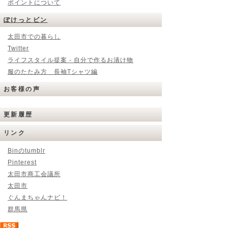
ポイントについて
ぽけっとビン
太田市での暮らし
Twitter
ライフスタイル提案 - 自分で作るお漬け物
服のたたみ方 長袖Tシャツ編
お客様の声
更新履歴
リンク
Binのtumblr
Pinterest
太田市商工会議所
太田市
ぐんまちゃんナビ！
群馬県