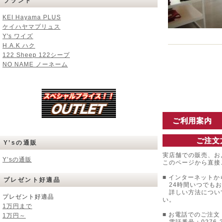
ブランド
KEI Hayama PLUS
ケイハヤマプリュス
Y's ワイズ
H.A.K ハク
122 Sheep 122シープ
NO NAME ノーネーム
ご利用案内
ご注文
Y’sの通販
実店舗での販売、お
Y’sの通販
このページから直接
■ インターネットか
プレゼント好適品
24時間いつでもお
詳しい方法につい
プレゼント好適品
い。
1万円まで
■ お電話でのご注文 
1万円～