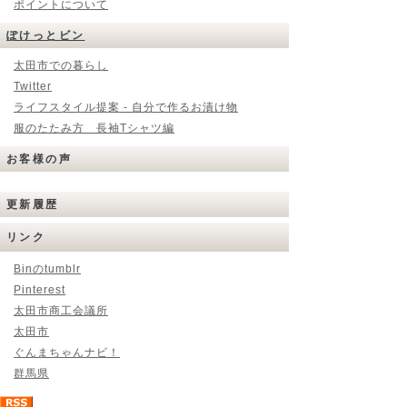
ポイントについて
ぽけっとビン
太田市での暮らし
Twitter
ライフスタイル提案 - 自分で作るお漬け物
服のたたみ方 長袖Tシャツ編
お客様の声
更新履歴
リンク
Binのtumblr
Pinterest
太田市商工会議所
太田市
ぐんまちゃんナビ！
群馬県