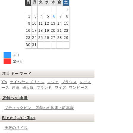
日
月
火
水
木
金
土
1
2
3
4
5
6
7
8
9
10
11
12
13
14
15
16
17
18
19
20
21
22
23
24
25
26
27
28
29
30
31
今日
定休日
注目キーワード
Y's
ケイハヤマプリュス
ロジェ
ブラウス
レディ
ース
通販
婦人服
ブランド
ワイズ
ワンピース
店舗への地図
ブティックビン 店舗への地図・駐車場
Binからのご案内
洋服のサイズ