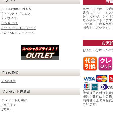
ブランド
在
KEI Hayama PLUS
当サイトでは、実店
共有しており、シス
ケイハヤマプリュス
おりますが、タイミ
Y's ワイズ
じる事がございます
H.A.K ハク
その為、在庫数変更
場合もございます
122 Sheep 122シープ
NO NAME ノーネーム
お支
お支払いは以下の方
Y’sの通販
Y’sの通販
プレゼント好適品
代引き手数料は規定
振込手数料はお客様
プレゼント好適品
消費税は全て商品代
ています。
1万円まで
1万円～