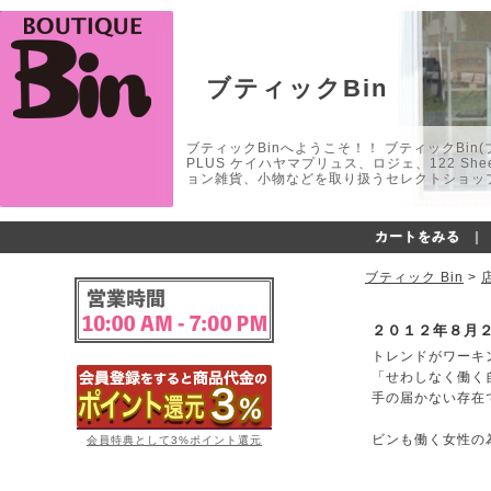
ブティックBin
ブティックBinへようこそ！！ ブティックBin(ブティ
PLUS ケイハヤマプリュス、ロジェ、122 
ョン雑貨、小物などを取り扱うセレクトショップ
カートをみる
｜
ブティック Bin
>
２０１２年８月
トレンドがワーキ
「せわしなく働く
手の届かない存在
ビンも働く女性の
会員特典として3%ポイント還元