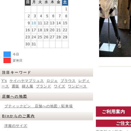
日
月
火
水
木
金
土
1
2
3
4
5
6
7
8
9
10
11
12
13
14
15
16
17
18
19
20
21
22
23
24
25
26
27
28
29
30
31
今日
定休日
注目キーワード
Y's
ケイハヤマプリュス
ロジェ
ブラウス
レディ
ース
通販
婦人服
ブランド
ワイズ
ワンピース
店舗への地図
ブティックビン 店舗への地図・駐車場
ご利用案内
Binからのご案内
ご注文
洋服のサイズ