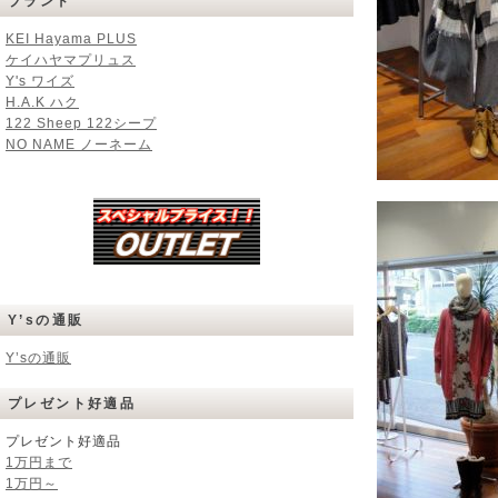
ブランド
KEI Hayama PLUS
ケイハヤマプリュス
Y's ワイズ
H.A.K ハク
122 Sheep 122シープ
NO NAME ノーネーム
Y’sの通販
Y’sの通販
プレゼント好適品
プレゼント好適品
1万円まで
1万円～