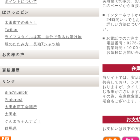
実店舗での販売、お
ポイントについて
このページから直接
ぽけっとビン
■ インターネットか
24時間いつでもお
太田市での暮らし
詳しい方法につい
い。
Twitter
ライフスタイル提案 - 自分で作るお漬け物
■ お電話でのご注文 
電話番号：0276-22
服のたたみ方 長袖Tシャツ編
営業時間：10:00～
お気軽にお問い合
お客様の声
在
更新履歴
当サイトでは、実店
リンク
共有しており、シス
おりますが、タイミ
じる事がございます
Binのtumblr
その為、在庫数変更
Pinterest
場合もございます
太田市商工会議所
太田市
お支
ぐんまちゃんナビ！
群馬県
お支払いは以下の方