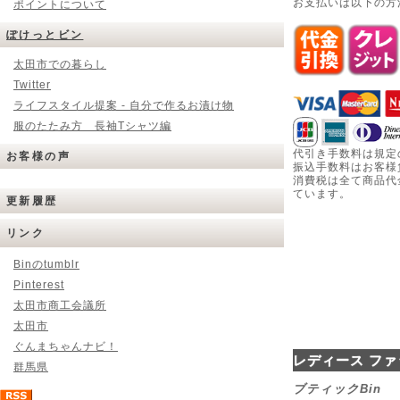
お支払いは以下の方
ポイントについて
ぽけっとビン
太田市での暮らし
Twitter
ライフスタイル提案 - 自分で作るお漬け物
服のたたみ方 長袖Tシャツ編
代引き手数料は規定
お客様の声
振込手数料はお客様
消費税は全て商品代
ています。
更新履歴
リンク
Binのtumblr
Pinterest
太田市商工会議所
太田市
ぐんまちゃんナビ！
レディース ファ
群馬県
ブティックBin