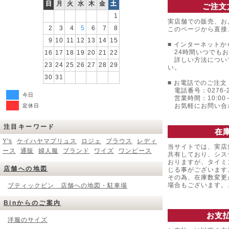
日
月
火
水
木
金
土
ご注文
1
実店舗での販売、お
2
3
4
5
6
7
8
このページから直接
9
10
11
12
13
14
15
■ インターネットか
24時間いつでもお
16
17
18
19
20
21
22
詳しい方法につい
23
24
25
26
27
28
29
い。
30
31
■ お電話でのご注文 
電話番号：0276-22
今日
営業時間：10:00～
お気軽にお問い合
定休日
注目キーワード
在
Y's
ケイハヤマプリュス
ロジェ
ブラウス
レディ
当サイトでは、実店
ース
通販
婦人服
ブランド
ワイズ
ワンピース
共有しており、シス
おりますが、タイミ
店舗への地図
じる事がございます
その為、在庫数変更
場合もございます
ブティックビン 店舗への地図・駐車場
Binからのご案内
お支
洋服のサイズ