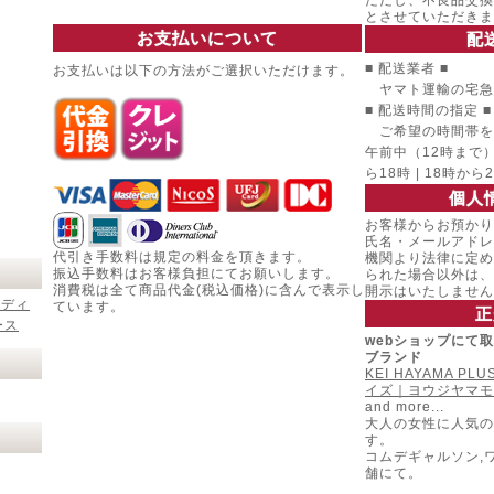
ただし、不良品交換
とさせていただきま
お支払いについて
配
■ 配送業者 ■
お支払いは以下の方法がご選択いただけます。
ヤマト運輸の宅急
■ 配送時間の指定 ■
ご希望の時間帯を
午前中（12時まで） |
ら18時 | 18時から
個人
お客様からお預かり
氏名・メールアドレ
代引き手数料は規定の料金を頂きます。
機関より法律に定め
振込手数料はお客様負担にてお願いします。
られた場合以外は、
消費税は全て商品代金(税込価格)に含んで表示し
開示はいたしません
レディ
ています。
正
ース
webショップにて
ブランド
KEI HAYAMA P
イズ｜ヨウジヤマモ
and more...
大人の女性に人気の
す。
コムデギャルソン,
舗にて。