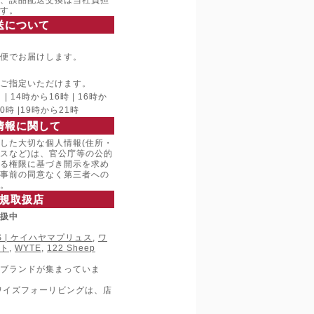
、誤品配送交換は当社負担
す。
送について
便でお届けします。
ご指定いただけます。
 14時から16時 | 16時か
20時 |19時から21時
情報に関して
した大切な個人情報(住所・
スなど)は、官公庁等の公的
る権限に基づき開示を求め
事前の同意なく第三者への
。
規取扱店
取扱中
LUS | ケイハヤマプリュス
,
ワ
ト
,
WYTE
,
122 Sheep
ブランドが集まっていま
ワイズフォーリビングは、店