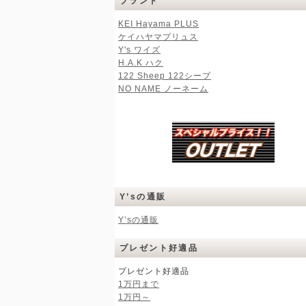
ブランド
KEI Hayama PLUS
ケイハヤマプリュス
Y's ワイズ
H.A.K ハク
122 Sheep 122シープ
NO NAME ノーネーム
Y’sの通販
Y’sの通販
プレゼント好適品
プレゼント好適品
1万円まで
1万円～