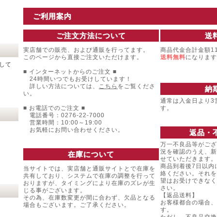
ご利用案内
ご注文方法について
送
実店舗での販売、および通販を行ってます。
商品代金合計金額11
このページから直接ご注文いただけます。
送料無料
になります
して
■ インターネットからのご注文 ■
24時間いつでもお受けしています！
詳しい方法については、
こちら
をご覧くださ
納
い。
通常は入金日より3
■ お電話でのご注文 ■
す。
電話番号：0276-22-7000
営業時間：10:00～19:00
お気軽にお問い合わせください。
返品・
万一不良品等がござ
況を確認のうえ、新
在庫について
せていただきます。
商品到着後7日以内
当サイトでは、実店舗と通販サイトとで在庫を
絡ください。それを
共有しており、システムで在庫の調整を行って
望はお受けできなく
おりますが、タイミングにより在庫のズレが生
さい。
じる事がございます。
【返品送料】
その為、在庫数変更が間に合わず、欠品となる
お客様都合の場合、
場合もございます。ご了承ください。
す。