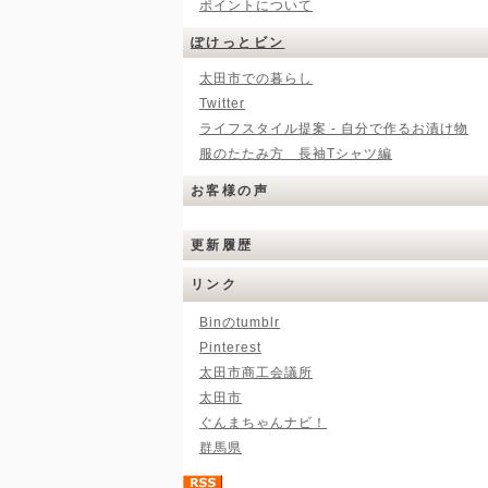
ポイントについて
ぽけっとビン
太田市での暮らし
Twitter
ライフスタイル提案 - 自分で作るお漬け物
服のたたみ方 長袖Tシャツ編
お客様の声
更新履歴
リンク
Binのtumblr
Pinterest
太田市商工会議所
太田市
ぐんまちゃんナビ！
群馬県