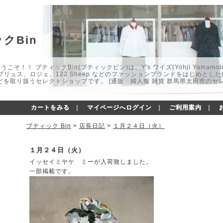
クBin
こそ！！ ブティックBin(ブティックビン)は、Y's ワイズ(Yohji Yamamot
マプリュス、ロジェ、122 Sheep などのファッションブランドをはじめと
どを取り扱うセレクトショップです。 [通販 婦人服 雑貨 群馬県太田市のセ
カートをみる
｜
マイページへログイン
｜
ご利用案内
｜
ブティック Bin
>
店長日記
>
１月２４日（火）
１月２４日（火）
イッセイミヤケ ミーが入荷致しました。
一部掲載です。