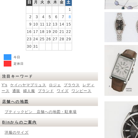
日
月
火
水
木
金
土
1
2
3
4
5
6
7
8
9
10
11
12
13
14
15
16
17
18
19
20
21
22
23
24
25
26
27
28
29
30
31
今日
定休日
注目キーワード
Y's
ケイハヤマプリュス
ロジェ
ブラウス
レディ
ース
通販
婦人服
ブランド
ワイズ
ワンピース
店舗への地図
ブティックビン 店舗への地図・駐車場
Binからのご案内
洋服のサイズ