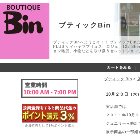
ブティックBin
ブティックBinへようこそ！！ ブティックBin(ブティ
PLUS ケイハヤマプリュス、ロジェ、122 
ョン雑貨、小物などを取り扱うセレクトショップ
カートをみる
｜
ブティック Bin
>
10月２０日（木
実店舗では、
２０１１年10月
ジュエリー＋時計
会員特典として3%ポイント還元
展示商品の一部紹