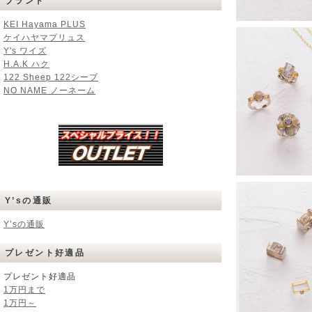
ブランド
KEI Hayama PLUS
ケイハヤマプリュス
Y's ワイズ
H.A.K ハク
122 Sheep 122シープ
NO NAME ノーネーム
Y’sの通販
Y’sの通販
プレゼント好適品
プレゼント好適品
1万円まで
1万円～