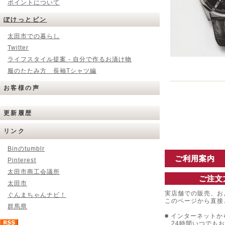
ポイントについて
ぽけっとビン
太田市での暮らし
Twitter
ライフスタイル提案 - 自分で作るお漬け物
服のたたみ方 長袖Tシャツ編
お客様の声
更新履歴
リンク
Binのtumblr
ご利用案内
Pinterest
太田市商工会議所
ご注文
太田市
実店舗での販売、お
ぐんまちゃんナビ！
このページから直接
群馬県
■ インターネットか
24時間いつでもお