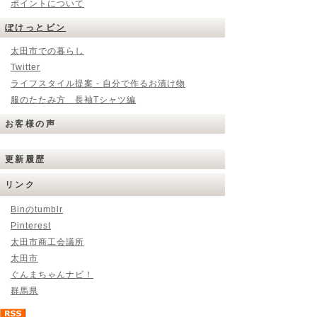
ポイントについて
ぽけっとビン
太田市での暮らし
Twitter
ライフスタイル提案 - 自分で作るお漬け物
服のたたみ方 長袖Tシャツ編
お客様の声
更新履歴
リンク
Binのtumblr
Pinterest
太田市商工会議所
太田市
ぐんまちゃんナビ！
群馬県