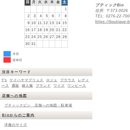
日
月
火
水
木
金
土
ブティックBin
1
住所: 〒373-00
2
3
4
5
6
7
8
TEL: 0276-22-70
https://boutique-b
9
10
11
12
13
14
15
16
17
18
19
20
21
22
23
24
25
26
27
28
29
30
31
今日
定休日
注目キーワード
Y's
ケイハヤマプリュス
ロジェ
ブラウス
レディ
ース
通販
婦人服
ブランド
ワイズ
ワンピース
店舗への地図
ブティックビン 店舗への地図・駐車場
Binからのご案内
洋服のサイズ