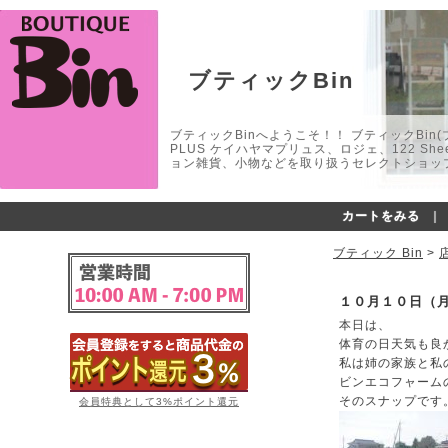
ブティックBin
ブティックBinへようこそ！！ ブティックBin(ブティ
PLUS ケイハヤマプリュス、ロジェ、122 
ョン雑貨、小物などを取り扱うセレクトショップ
カートをみる
｜
ブティック Bin
>
１０月１０日（
本日は、
体育の日天気も良
私は姉の家族と私
ビンエコフャーム
そのスナップです
会員特典として3%ポイント還元