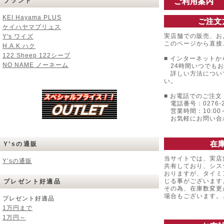
ブランド
ご利用案内
KEI Hayama PLUS
ご注文
ケイハヤマプリュス
実店舗での販売、お
Y's ワイズ
このページから直接
H.A.K ハク
122 Sheep 122シープ
■ インターネットか
NO NAME ノーネーム
24時間いつでもお
詳しい方法につい
い。
■ お電話でのご注文 
電話番号：0276-22
営業時間：10:00～
お気軽にお問い合
在
Y’sの通販
当サイトでは、実店
Y’sの通販
共有しており、シス
おりますが、タイミ
じる事がございます
プレゼント好適品
その為、在庫数変更
場合もございます
プレゼント好適品
1万円まで
1万円～