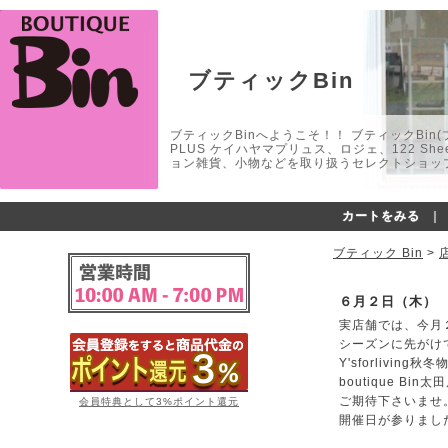
ブティックBin
ブティックBinへようこそ！！ ブティックBin(ブティ
PLUS ケイハヤマプリュス、ロジェ、122 
ョン雑貨、小物などを取り扱うセレクトショップ
カートをみる
｜
ブティック Bin
>
６月２日（木）
実店舗では、今月
シーズンに先がけ
Y'sforlivin
boutique Bi
ご期待下さいませ
会員特典として3%ポイント還元
開催日が参りまし