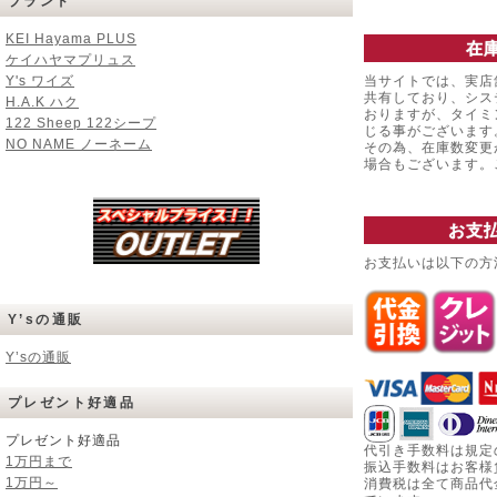
ブランド
KEI Hayama PLUS
在
ケイハヤマプリュス
Y's ワイズ
当サイトでは、実店
共有しており、シス
H.A.K ハク
おりますが、タイミ
122 Sheep 122シープ
じる事がございます
NO NAME ノーネーム
その為、在庫数変更
場合もございます
お支
お支払いは以下の方
Y’sの通販
Y’sの通販
プレゼント好適品
プレゼント好適品
代引き手数料は規定
1万円まで
振込手数料はお客様
1万円～
消費税は全て商品代