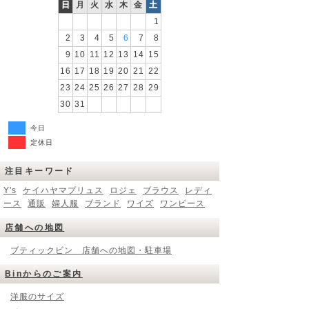
日
月
火
水
木
金
土
1
2
3
4
5
6
7
8
9
10
11
12
13
14
15
16
17
18
19
20
21
22
23
24
25
26
27
28
29
30
31
今日
定休日
注目キーワード
Y's
ケイハヤマプリュス
ロジェ
ブラウス
レディ
ース
通販
婦人服
ブランド
ワイズ
ワンピース
店舗への地図
ブティックビン 店舗への地図・駐車場
Binからのご案内
洋服のサイズ