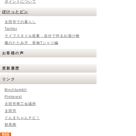
ポイントについて
ぽけっとビン
太田市での暮らし
Twitter
ライフスタイル提案 - 自分で作るお漬け物
服のたたみ方 長袖Tシャツ編
お客様の声
更新履歴
リンク
Binのtumblr
Pinterest
太田市商工会議所
太田市
ぐんまちゃんナビ！
群馬県