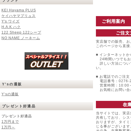
ブランド
KEI Hayama PLUS
ケイハヤマプリュス
ご利用案内
Y's ワイズ
H.A.K ハク
122 Sheep 122シープ
ご注文
NO NAME ノーネーム
実店舗での販売、お
このページから直接
■ インターネットか
24時間いつでもお
詳しい方法につい
い。
■ お電話でのご注文 
電話番号：0276-22
Y’sの通販
営業時間：10:00～
お気軽にお問い合
Y’sの通販
在
プレゼント好適品
当サイトでは、実店
プレゼント好適品
共有しており、シス
1万円まで
おりますが、タイミ
じる事がございます
1万円～
その為、在庫数変更