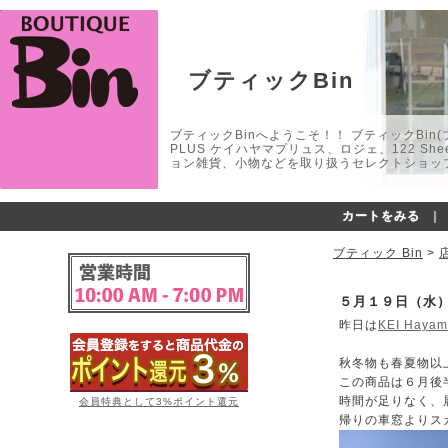
ブティックBin
ブティックBinへようこそ！！ ブティックBin(ブティ
PLUS ケイハヤマプリュス、ロジェ、122 
ョン雑貨、小物などを取り扱うセレクトショップ
カートをみる
｜
ブティック Bin
>
５月１９日（水
昨日は
KEI Haya
秋冬物も春夏物以
この商品は６月後
時間が足りなく、
会員特典として3%ポイント還元
帰りの車窓よりス