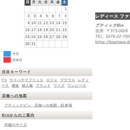
日
月
火
水
木
金
土
1
レディース ファ
2
3
4
5
6
7
8
9
10
11
12
13
14
15
ブティックBin
16
17
18
19
20
21
22
住所: 〒373-00
TEL: 0276-22-70
23
24
25
26
27
28
29
https://boutique-b
30
31
今日
定休日
注目キーワード
Y's
ケイハヤマプリュス
ロジェ
ブラウス
レディ
ース
通販
婦人服
ブランド
ワイズ
ワンピース
店舗への地図
ブティックビン 店舗への地図・駐車場
Binからのご案内
洋服のサイズ