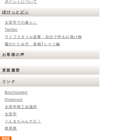
ポイントについて
ぽけっとビン
太田市での暮らし
Twitter
ライフスタイル提案 - 自分で作るお漬け物
服のたたみ方 長袖Tシャツ編
お客様の声
更新履歴
リンク
Binのtumblr
Pinterest
太田市商工会議所
太田市
ぐんまちゃんナビ！
群馬県