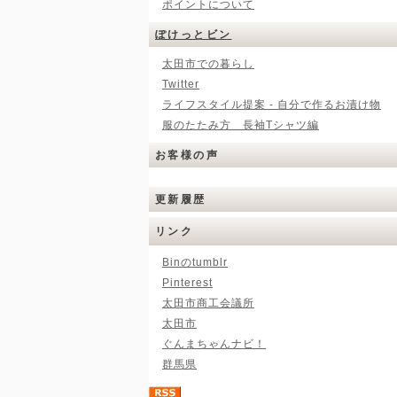
ポイントについて
ぽけっとビン
太田市での暮らし
Twitter
ライフスタイル提案 - 自分で作るお漬け物
服のたたみ方 長袖Tシャツ編
お客様の声
更新履歴
リンク
Binのtumblr
Pinterest
太田市商工会議所
太田市
ぐんまちゃんナビ！
群馬県