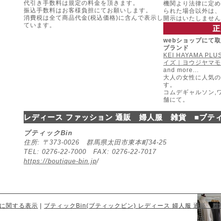
代引き手数料は規定の料金を頂きます。
機関より法律に定め
振込手数料はお客様負担にてお願いします。
られた場合以外は、
消費税は全て商品代金(税込価格)に含んで表示し
開示はいたしません
ています。
正
webショップにて
ブランド
KEI HAYAMA P
イズ｜ヨウジヤマモ
and more...
大人の女性に人気の
す。
コムデギャルソン,
舗にて。
レディース ファッション 通販 婦人服 雑貨 ■ブティ
ブティックBin
住所: 〒373-0026 群馬県太田市東本町34-25
TEL: 0276-22-7000 FAX: 0276-22-7017
https://boutique-bin.jp
/
に関する表示
|
ブティックBin(ブティックビン) レディース 婦人服 通販 群