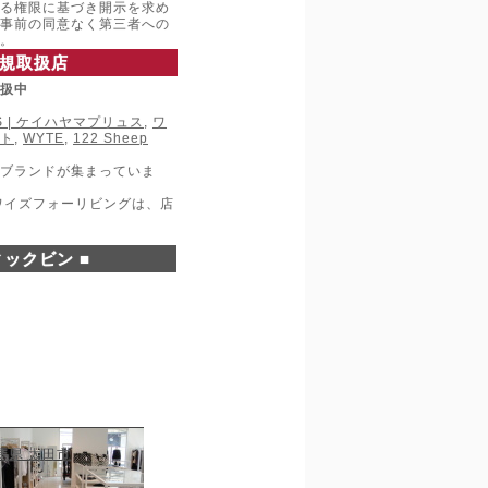
る権限に基づき開示を求め
事前の同意なく第三者への
。
規取扱店
取扱中
LUS | ケイハヤマプリュス
,
ワ
ト
,
WYTE
,
122 Sheep
ブランドが集まっていま
ワイズフォーリビングは、店
ックビン ■
馬県 太田市