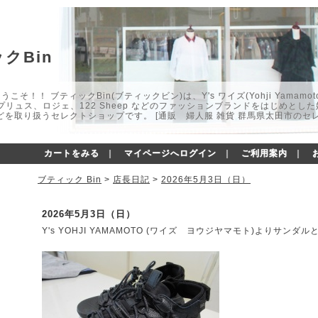
クBin
こそ！！ ブティックBin(ブティックビン)は、Y's ワイズ(Yohji Yamamot
マプリュス、ロジェ、122 Sheep などのファッションブランドをはじめと
どを取り扱うセレクトショップです。 [通販 婦人服 雑貨 群馬県太田市のセ
カートをみる
｜
マイページへログイン
｜
ご利用案内
｜
ブティック Bin
>
店長日記
>
2026年5月3日（日）
2026年5月3日（日）
Y's YOHJI YAMAMOTO (ワイズ ヨウジヤマモト)よりサン