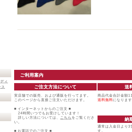
ご利用案内
レディ
ご注文方法について
送
ース
実店舗での販売、および通販を行ってます。
商品代金合計金額11
このページから直接ご注文いただけます。
送料無料
になります
■ インターネットからのご注文 ■
24時間いつでもお受けしています！
詳しい方法については、
こちら
をご覧くださ
納
い。
通常は入金日より3
■ お電話でのご注文 ■
す。