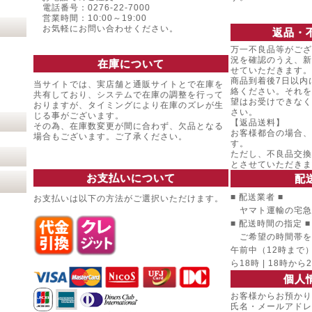
電話番号：0276-22-7000
営業時間：10:00～19:00
お気軽にお問い合わせください。
返品・
万一不良品等がござ
況を確認のうえ、新
在庫について
せていただきます。
商品到着後7日以内
当サイトでは、実店舗と通販サイトとで在庫を
絡ください。それを
共有しており、システムで在庫の調整を行って
望はお受けできなく
おりますが、タイミングにより在庫のズレが生
さい。
じる事がございます。
【返品送料】
その為、在庫数変更が間に合わず、欠品となる
お客様都合の場合、
場合もございます。ご了承ください。
す。
ただし、不良品交換
とさせていただきま
お支払いについて
配
■ 配送業者 ■
お支払いは以下の方法がご選択いただけます。
ヤマト運輸の宅急
■ 配送時間の指定 ■
ご希望の時間帯を
午前中（12時まで） |
ら18時 | 18時から
個人
お客様からお預かり
氏名・メールアドレ