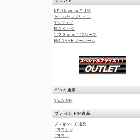
ブランド
KEI Hayama PLUS
ケイハヤマプリュス
Y's ワイズ
H.A.K ハク
122 Sheep 122シープ
NO NAME ノーネーム
Y’sの通販
Y’sの通販
プレゼント好適品
プレゼント好適品
1万円まで
1万円～