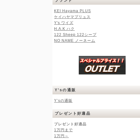
ブランド
KEI Hayama PLUS
ケイハヤマプリュス
Y's ワイズ
H.A.K ハク
122 Sheep 122シープ
NO NAME ノーネーム
Y’sの通販
Y’sの通販
プレゼント好適品
プレゼント好適品
1万円まで
1万円～