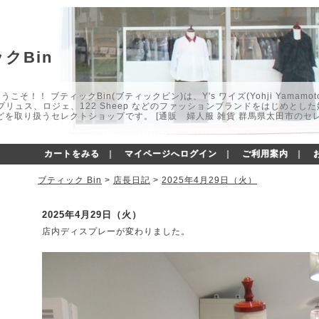
クBin
こそ！！ ブティックBin(ブティックビン)は、Y's ワイズ(Yohji Yamamot
マプリュス、ロジェ、122 Sheep などのファッションブランドをはじめと
どを取り扱うセレクトショップです。 [通販 婦人服 雑貨 群馬県太田市のセ
カートをみる
｜
マイページへログイン
｜
ご利用案内
｜
ブティック Bin
>
店長日記
>
2025年4月29日（火）
2025年4月29日（火）
店内ディスプレーが変わりました。