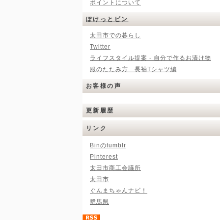
ポイントについて
ぽけっとビン
太田市での暮らし
Twitter
ライフスタイル提案 - 自分で作るお漬け物
服のたたみ方 長袖Tシャツ編
お客様の声
更新履歴
リンク
Binのtumblr
Pinterest
太田市商工会議所
太田市
ぐんまちゃんナビ！
群馬県