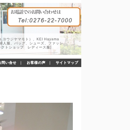
o,ヨウジヤマモト）、KEI Hayama
した婦人服、バッグ、シューズ、ファッシ
レクトショップ レディース服]
お問い合せ
｜
お客様の声
｜
サイトマップ