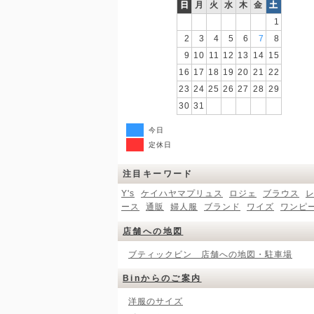
日
月
火
水
木
金
土
1
2
3
4
5
6
7
8
9
10
11
12
13
14
15
16
17
18
19
20
21
22
23
24
25
26
27
28
29
30
31
今日
定休日
注目キーワード
Y's
ケイハヤマプリュス
ロジェ
ブラウス
ース
通販
婦人服
ブランド
ワイズ
ワンピ
店舗への地図
ブティックビン 店舗への地図・駐車場
Binからのご案内
洋服のサイズ