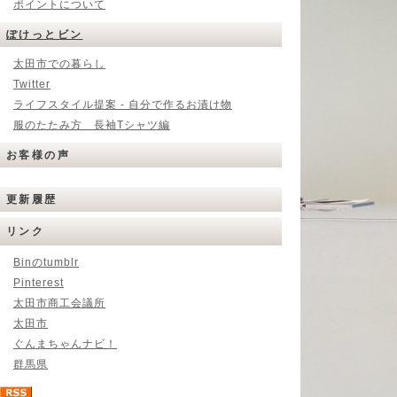
ポイントについて
ぽけっとビン
太田市での暮らし
Twitter
ライフスタイル提案 - 自分で作るお漬け物
服のたたみ方 長袖Tシャツ編
お客様の声
更新履歴
リンク
Binのtumblr
Pinterest
太田市商工会議所
太田市
ぐんまちゃんナビ！
群馬県