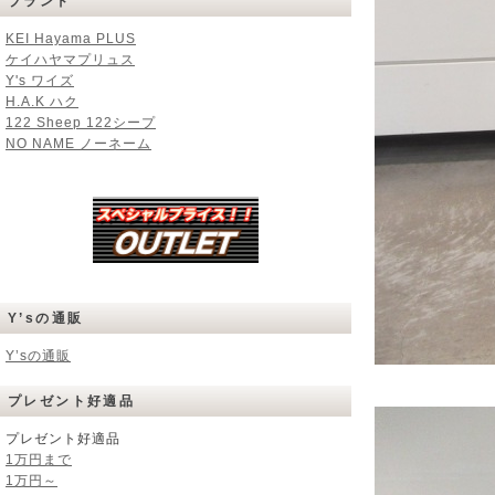
ブランド
KEI Hayama PLUS
ケイハヤマプリュス
Y's ワイズ
H.A.K ハク
122 Sheep 122シープ
NO NAME ノーネーム
Y’sの通販
Y’sの通販
プレゼント好適品
プレゼント好適品
1万円まで
1万円～