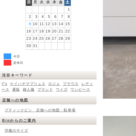
日
月
火
水
木
金
土
1
2
3
4
5
6
7
8
9
10
11
12
13
14
15
16
17
18
19
20
21
22
23
24
25
26
27
28
29
30
31
今日
定休日
注目キーワード
Y's
ケイハヤマプリュス
ロジェ
ブラウス
レディ
ース
通販
婦人服
ブランド
ワイズ
ワンピース
店舗への地図
ブティックビン 店舗への地図・駐車場
Binからのご案内
洋服のサイズ