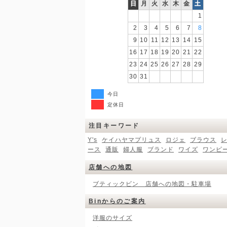
日
月
火
水
木
金
土
1
2
3
4
5
6
7
8
9
10
11
12
13
14
15
16
17
18
19
20
21
22
23
24
25
26
27
28
29
30
31
今日
定休日
注目キーワード
Y's
ケイハヤマプリュス
ロジェ
ブラウス
ース
通販
婦人服
ブランド
ワイズ
ワンピ
店舗への地図
ブティックビン 店舗への地図・駐車場
Binからのご案内
洋服のサイズ