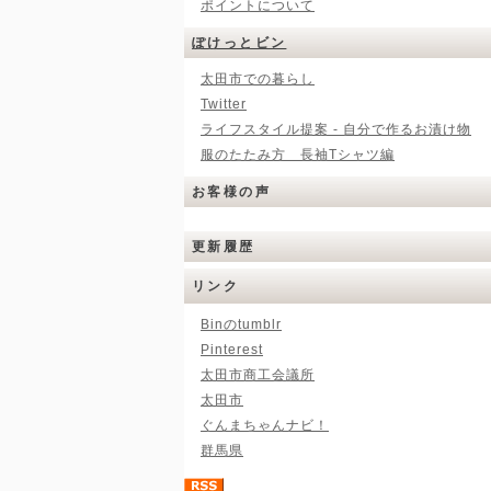
ポイントについて
ぽけっとビン
太田市での暮らし
Twitter
ライフスタイル提案 - 自分で作るお漬け物
服のたたみ方 長袖Tシャツ編
お客様の声
更新履歴
リンク
Binのtumblr
Pinterest
太田市商工会議所
太田市
ぐんまちゃんナビ！
群馬県