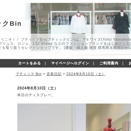
クBin
こそ！！ ブティックBin(ブティックビン)は、Y's ワイズ(Yohji Yamamot
マプリュス、ロジェ、122 Sheep などのファッションブランドをはじめと
どを取り扱うセレクトショップです。 [通販 婦人服 雑貨 群馬県太田市のセ
カートをみる
｜
マイページへログイン
｜
ご利用案内
｜
ブティック Bin
>
店長日記
>
2024年8月10日（土）
2024年8月10日（土）
本日のディスプレー。