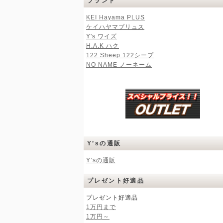
ブランド
KEI Hayama PLUS
ケイハヤマプリュス
Y's ワイズ
H.A.K ハク
122 Sheep 122シープ
NO NAME ノーネーム
Y’sの通販
Y’sの通販
プレゼント好適品
プレゼント好適品
1万円まで
1万円～