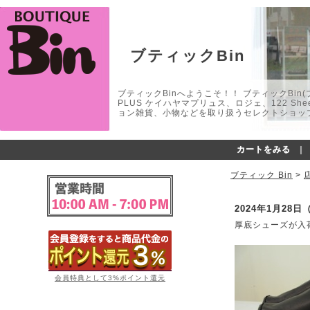
ブティックBin
ブティックBinへようこそ！！ ブティックBin(ブティ
PLUS ケイハヤマプリュス、ロジェ、122 
ョン雑貨、小物などを取り扱うセレクトショップ
カートをみる
｜
ブティック Bin
>
2024年1月28日
厚底シューズが入
会員特典として3%ポイント還元