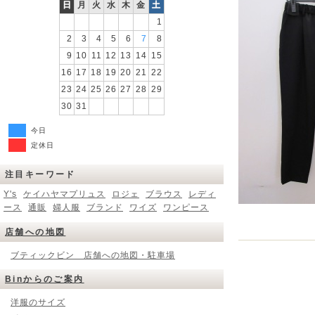
日
月
火
水
木
金
土
1
2
3
4
5
6
7
8
9
10
11
12
13
14
15
16
17
18
19
20
21
22
23
24
25
26
27
28
29
30
31
今日
定休日
注目キーワード
Y's
ケイハヤマプリュス
ロジェ
ブラウス
レディ
ース
通販
婦人服
ブランド
ワイズ
ワンピース
店舗への地図
ブティックビン 店舗への地図・駐車場
Binからのご案内
洋服のサイズ