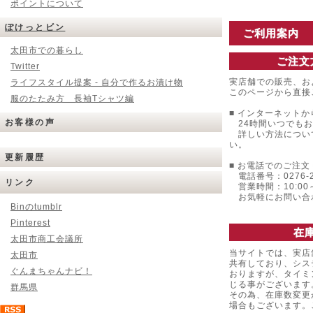
ポイントについて
ぽけっとビン
ご利用案内
太田市での暮らし
ご注文
Twitter
実店舗での販売、お
ライフスタイル提案 - 自分で作るお漬け物
このページから直接
服のたたみ方 長袖Tシャツ編
■ インターネットか
お客様の声
24時間いつでもお
詳しい方法につい
い。
更新履歴
■ お電話でのご注文 
電話番号：0276-22
リンク
営業時間：10:00～
お気軽にお問い合
Binのtumblr
Pinterest
在
太田市商工会議所
当サイトでは、実店
太田市
共有しており、シス
ぐんまちゃんナビ！
おりますが、タイミ
じる事がございます
群馬県
その為、在庫数変更
場合もございます