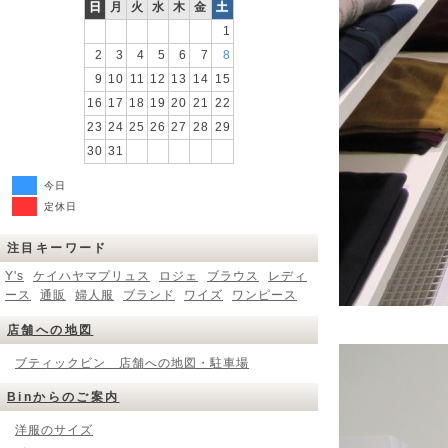
日
月
火
水
木
金
土
1
2
3
4
5
6
7
8
9
10
11
12
13
14
15
16
17
18
19
20
21
22
23
24
25
26
27
28
29
30
31
今日
定休日
注目キーワード
Y's
ケイハヤマプリュス
ロジェ
ブラウス
レディ
ース
通販
婦人服
ブランド
ワイズ
ワンピース
店舗への地図
ブティックビン 店舗への地図・駐車場
Binからのご案内
洋服のサイズ