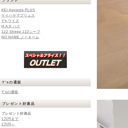
ブランド
KEI Hayama PLUS
ケイハヤマプリュス
Y's ワイズ
H.A.K ハク
122 Sheep 122シープ
NO NAME ノーネーム
Y’sの通販
Y’sの通販
プレゼント好適品
プレゼント好適品
1万円まで
1万円～