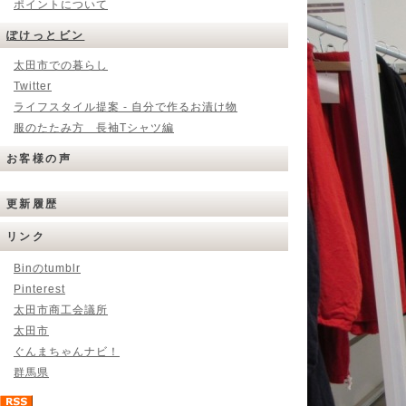
ポイントについて
ぽけっとビン
太田市での暮らし
Twitter
ライフスタイル提案 - 自分で作るお漬け物
服のたたみ方 長袖Tシャツ編
お客様の声
更新履歴
リンク
Binのtumblr
Pinterest
太田市商工会議所
太田市
ぐんまちゃんナビ！
群馬県