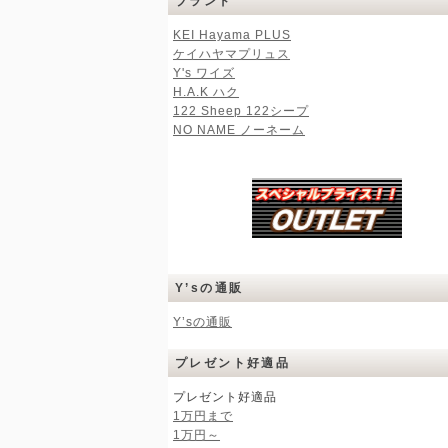
ブランド
KEI Hayama PLUS
ケイハヤマプリュス
Y's ワイズ
H.A.K ハク
122 Sheep 122シープ
NO NAME ノーネーム
Y’sの通販
Y’sの通販
プレゼント好適品
プレゼント好適品
1万円まで
1万円～