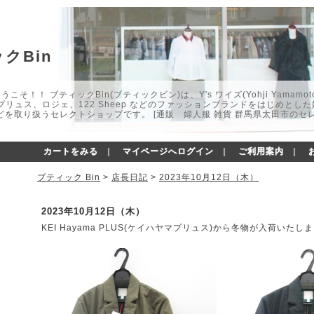
クBin
こそ！！ ブティックBin(ブティックビン)は、Y's ワイズ(Yohji Yamamot
マプリュス、ロジェ、122 Sheep などのファッションブランドをはじめと
どを取り扱うセレクトショップです。 [通販 婦人服 雑貨 群馬県太田市のセ
カートをみる
｜
マイページへログイン
｜
ご利用案内
｜
ブティック Bin
>
店長日記
>
2023年10月12日（木）
2023年10月12日（木）
KEI Hayama PLUS(ケイハヤマプリュス)から冬物が入荷いたし