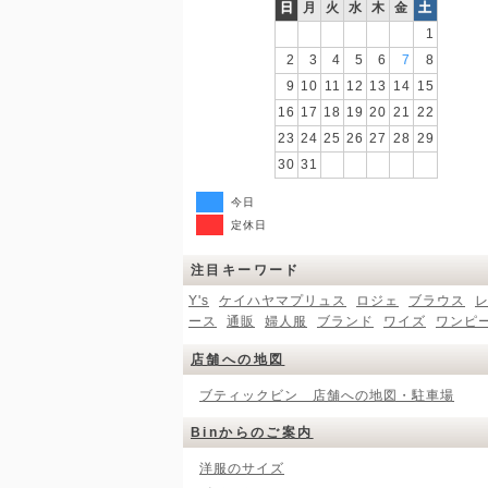
日
月
火
水
木
金
土
1
2
3
4
5
6
7
8
9
10
11
12
13
14
15
16
17
18
19
20
21
22
23
24
25
26
27
28
29
30
31
今日
定休日
注目キーワード
Y's
ケイハヤマプリュス
ロジェ
ブラウス
ース
通販
婦人服
ブランド
ワイズ
ワンピ
店舗への地図
ブティックビン 店舗への地図・駐車場
Binからのご案内
洋服のサイズ