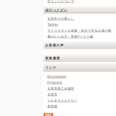
ポイントについて
ぽけっとビン
太田市での暮らし
Twitter
ライフスタイル提案 - 自分で作るお漬け物
服のたたみ方 長袖Tシャツ編
お客様の声
更新履歴
リンク
Binのtumblr
Pinterest
太田市商工会議所
太田市
ぐんまちゃんナビ！
群馬県