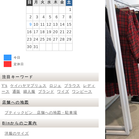
日
月
火
水
木
金
土
1
2
3
4
5
6
7
8
9
10
11
12
13
14
15
16
17
18
19
20
21
22
23
24
25
26
27
28
29
30
31
今日
定休日
注目キーワード
Y's
ケイハヤマプリュス
ロジェ
ブラウス
レディ
ース
通販
婦人服
ブランド
ワイズ
ワンピース
店舗への地図
ブティックビン 店舗への地図・駐車場
Binからのご案内
洋服のサイズ