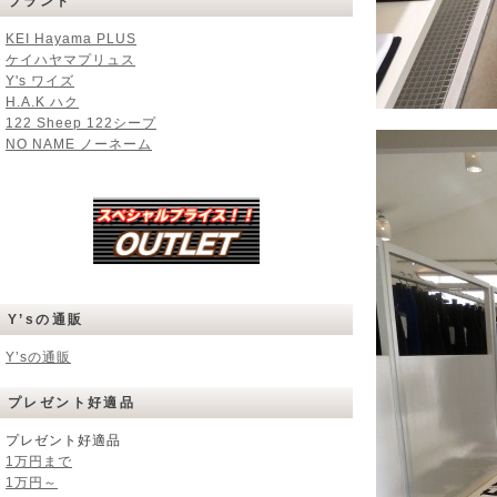
ブランド
KEI Hayama PLUS
ケイハヤマプリュス
Y's ワイズ
H.A.K ハク
122 Sheep 122シープ
NO NAME ノーネーム
Y’sの通販
Y’sの通販
プレゼント好適品
プレゼント好適品
1万円まで
1万円～