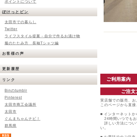
ポイントについて
ぽけっとビン
太田市での暮らし
Twitter
ライフスタイル提案 - 自分で作るお漬け物
服のたたみ方 長袖Tシャツ編
お客様の声
更新履歴
ご利用案内
リンク
Binのtumblr
ご注文
Pinterest
実店舗での販売、お
太田市商工会議所
このページから直接
太田市
■ インターネットか
ぐんまちゃんナビ！
24時間いつでもお
詳しい方法につい
群馬県
い。