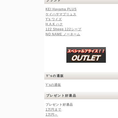
ブランド
KEI Hayama PLUS
ケイハヤマプリュス
Y's ワイズ
H.A.K ハク
122 Sheep 122シープ
NO NAME ノーネーム
Y’sの通販
Y’sの通販
プレゼント好適品
プレゼント好適品
1万円まで
1万円～