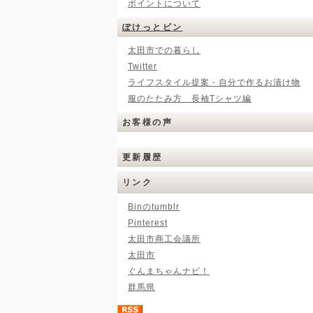
ポイントについて
ぽけっとビン
太田市での暮らし
Twitter
ライフスタイル提案 - 自分で作るお漬け物
服のたたみ方 長袖Tシャツ編
お客様の声
更新履歴
リンク
Binのtumblr
Pinterest
太田市商工会議所
太田市
ぐんまちゃんナビ！
群馬県