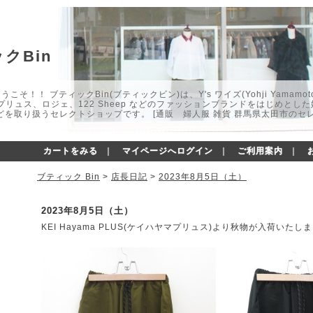
クBin
こそ！！ ブティックBin(ブティックビン)は、Y's ワイズ(Yohji Yamamot
マプリュス、ロジェ、122 Sheep などのファッションブランドをはじめと
どを取り扱うセレクトショップです。 [通販 婦人服 雑貨 群馬県太田市のセ
カートをみる
｜
マイページへログイン
｜
ご利用案内
｜
ブティック Bin
>
店長日記
>
2023年8月5日（土）
2023年8月5日（土）
KEI Hayama PLUS(ケイハヤマプリュス)より秋物が入荷いたし