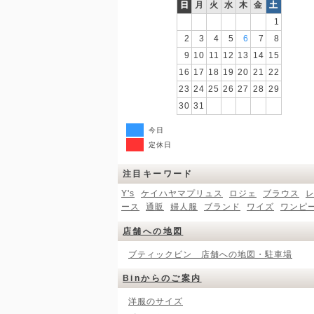
日
月
火
水
木
金
土
1
2
3
4
5
6
7
8
9
10
11
12
13
14
15
16
17
18
19
20
21
22
23
24
25
26
27
28
29
30
31
今日
定休日
注目キーワード
Y's
ケイハヤマプリュス
ロジェ
ブラウス
ース
通販
婦人服
ブランド
ワイズ
ワンピ
店舗への地図
ブティックビン 店舗への地図・駐車場
Binからのご案内
洋服のサイズ