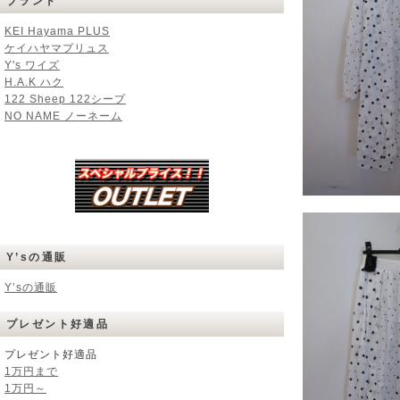
ブランド
KEI Hayama PLUS
ケイハヤマプリュス
Y's ワイズ
H.A.K ハク
122 Sheep 122シープ
NO NAME ノーネーム
Y’sの通販
Y’sの通販
プレゼント好適品
プレゼント好適品
1万円まで
1万円～