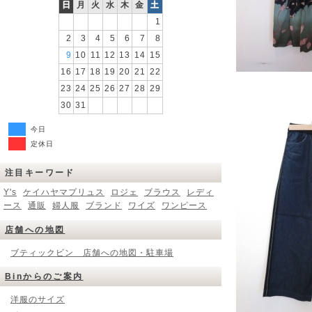
日
月
火
水
木
金
土
1
2
3
4
5
6
7
8
9
10
11
12
13
14
15
16
17
18
19
20
21
22
23
24
25
26
27
28
29
30
31
今日
定休日
注目キーワード
Y's
ケイハヤマプリュス
ロジェ
ブラウス
レディ
ース
通販
婦人服
ブランド
ワイズ
ワンピース
店舗への地図
ブティックビン 店舗への地図・駐車場
Binからのご案内
洋服のサイズ