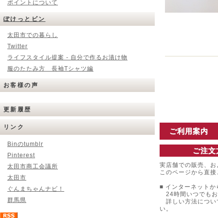
ポイントについて
ぽけっとビン
太田市での暮らし
Twitter
ライフスタイル提案 - 自分で作るお漬け物
服のたたみ方 長袖Tシャツ編
お客様の声
更新履歴
リンク
ご利用案内
Binのtumblr
ご注文
Pinterest
実店舗での販売、お
太田市商工会議所
このページから直接
太田市
■ インターネットか
ぐんまちゃんナビ！
24時間いつでもお
群馬県
詳しい方法につい
い。