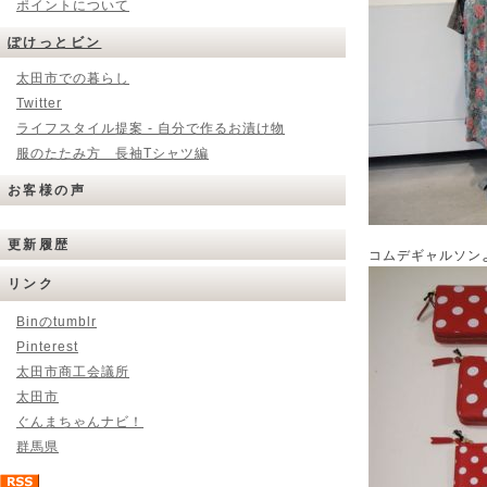
ポイントについて
ぽけっとビン
太田市での暮らし
Twitter
ライフスタイル提案 - 自分で作るお漬け物
服のたたみ方 長袖Tシャツ編
お客様の声
更新履歴
コムデギャルソン
リンク
Binのtumblr
Pinterest
太田市商工会議所
太田市
ぐんまちゃんナビ！
群馬県