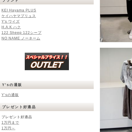
ブランド
KEI Hayama PLUS
ケイハヤマプリュス
Y's ワイズ
H.A.K ハク
122 Sheep 122シープ
NO NAME ノーネーム
Y’sの通販
Y’sの通販
プレゼント好適品
プレゼント好適品
1万円まで
1万円～