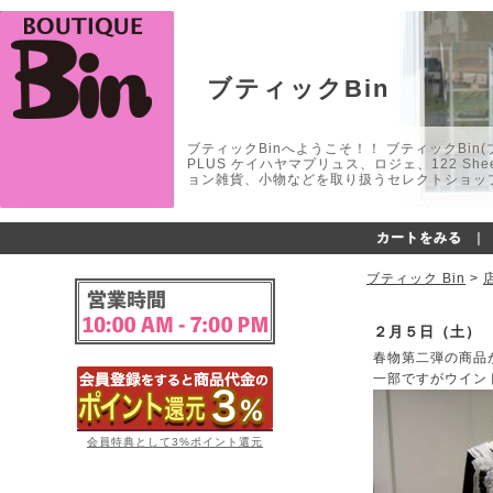
ブティックBin
ブティックBinへようこそ！！ ブティックBin(ブティ
PLUS ケイハヤマプリュス、ロジェ、122 
ョン雑貨、小物などを取り扱うセレクトショップ
カートをみる
｜
ブティック Bin
>
２月５日（土）
春物第二弾の商品
一部ですがウイン
会員特典として3%ポイント還元