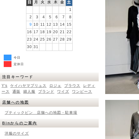
日
月
火
水
木
金
土
1
2
3
4
5
6
7
8
9
10
11
12
13
14
15
16
17
18
19
20
21
22
23
24
25
26
27
28
29
30
31
今日
定休日
注目キーワード
Y's
ケイハヤマプリュス
ロジェ
ブラウス
レディ
ース
通販
婦人服
ブランド
ワイズ
ワンピース
店舗への地図
ブティックビン 店舗への地図・駐車場
Binからのご案内
洋服のサイズ